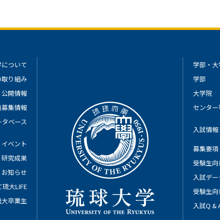
学について
学部・大
の取り組み
学部
公開情報
大学院
員募集情報
センター
ータベース
入試情報
イベント
募集要項
研究成果
受験生向
お知らせ
入試デー
琉大LIFE
受験生向
琉大卒業生
入試Q &