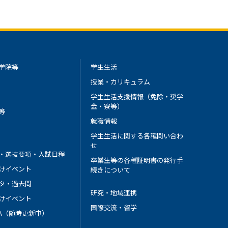
学院等
学生生活
授業・カリキュラム
学生生活支援情報（免除・奨学
金・寮等）
等
就職情報
学生生活に関する各種問い合わ
せ
・選抜要項・入試日程
卒業生等の各種証明書の発行手
けイベント
続きについて
タ・過去問
研究・地域連携
けイベント
国際交流・留学
 A（随時更新中）