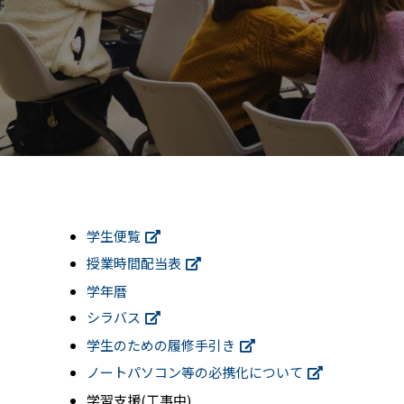
学生便覧
授業時間配当表
学年暦
シラバス
学生のための履修手引き
ノートパソコン等の必携化について
学習支援(工事中)