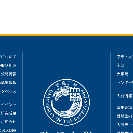
学について
学部・大
の取り組み
学部
公開情報
大学院
員募集情報
センター
ータベース
入試情報
イベント
募集要項
研究成果
受験生向
お知らせ
入試デー
琉大LIFE