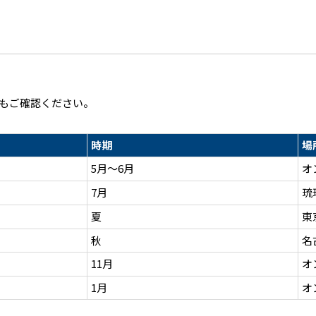
もご確認ください。
時期
場
5月～6月
オ
7月
琉
夏
東
秋
名
11月
オ
1月
オ