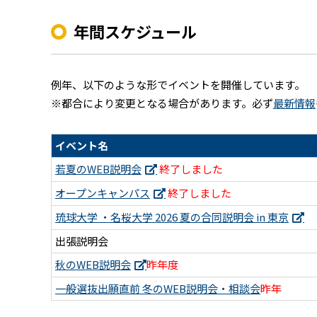
年間スケジュール
例年、以下のような形でイベントを開催しています。
※都合により変更となる場合があります。必ず
最新情報
イベント名
若夏のWEB説明会
終了しました
オープンキャンパス
終了しました
琉球大学 ・名桜大学 2026 夏の合同説明会 in 東京
出張説明会
秋のWEB説明会
昨年度
一般選抜出願直前 冬のWEB説明会・相談会
昨年