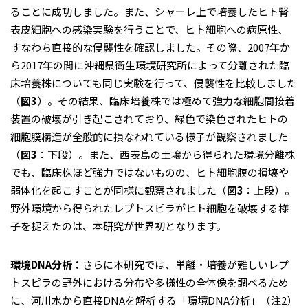
ることに成功しました。また、シャーレ上で培養したヒト腎
表皮細胞への感染実験を行うことで、ヒト細胞への病原性、
すなわち直接的な侵襲性を確認しました。その際、2007年か
ら2017年の間に沖縄県衛生環境研究所によって分離された臨
床培養株についても同じ実験を行って、侵襲性を比較しました
（
図3
）。その結果、臨床培養株では極めて強力な細胞間接着
装置の破壊が引き起こされており、緑色で染色されたヒトの
細胞膜構造が全般的に損なわれている様子が観察されました
（
図3
：下段）。また、西表島の土壌から得られた環境分離株
でも、臨床株ほど強力ではないものの、ヒト細胞膜の損壊や
弱体化を起こすことが同様に観察されました（
図3
：上段）。
野外環境から得られたレプトスピラがヒト細胞を破壊する様
子を捉えたのは、本研究が世界初となります。
環境DNA分析：
さらに本研究では、単離・培養が難しいレプ
トスピラの野外における分布や多様性の全体像を調べるため
に、河川水から直接DNAを解析する「環境DNA分析」（注2）