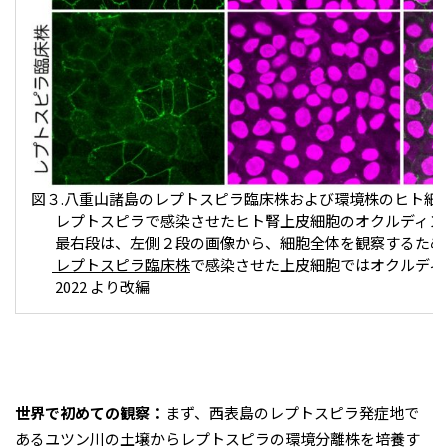
図３.八重山諸島のレプトスピラ臨床株および環境株のヒト細
レプトスピラで感染させたヒト腎上皮細胞のオクルディン(
最右段は、左側２段の画像から、細胞全体を観察するため
レプトスピラ臨床株
で感染させた上皮細胞ではオクルディンが著
2022 より改編
世界で初めての観察：
まず、西表島のレプトスピラ発症地で
あるユツン川の土壌からレプトスピラの環境分離株を培養す