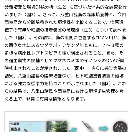
分離培養と環境DNA分析（注2）に基づいた体系的な調査を行
いました（
図2
）。さらに、八重山諸島の臨床培養株と、今回
西表島から分離培養された環境株を比較することで、病原遺
伝子の有無や細胞の接着装置の破壊能（注3）について調べま
した（
図3
）。その結果、島の東側に位置するユツン川と、島
の西側奥地にあるウダラ川・アヤンダ川ともに、７～８種の
多様な病原性レプトスピラの種が検出されること、また、そ
の宿主動物の候補としてクマネズミ類やイノシシのDNAが同
時検出されることが示されました（
図4
）。さらに感染実験の
結果、八重山諸島の臨床培養株が、ヒト細胞接着装置の破壊
による強力な感染力を持つことが示されました（
図3
）。これ
らの結果は、八重山諸島や西表島における環境衛生管理を考
える上で、非常に有用な情報となります。