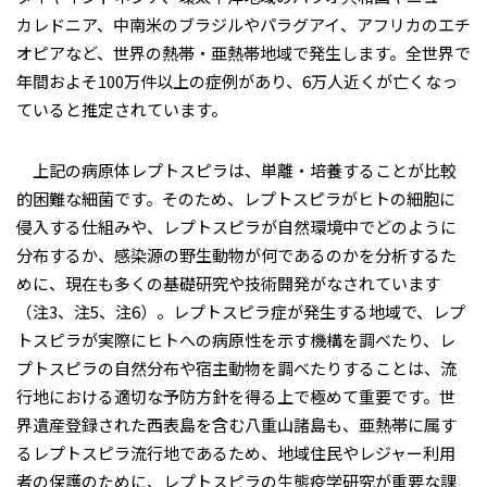
カレドニア、中南米のブラジルやパラグアイ、アフリカのエチ
オピアなど、世界の熱帯・亜熱帯地域で発生します。全世界で
年間およそ100万件以上の症例があり、6万人近くが亡くなっ
ていると推定されています。
上記の病原体レプトスピラは、単離・培養することが比較
的困難な細菌です。そのため、レプトスピラがヒトの細胞に
侵入する仕組みや、レプトスピラが自然環境中でどのように
分布するか、感染源の野生動物が何であるのかを分析するた
めに、現在も多くの基礎研究や技術開発がなされています
（注3、注5、注6）。レプトスピラ症が発生する地域で、レプ
トスピラが実際にヒトへの病原性を示す機構を調べたり、レ
プトスピラの自然分布や宿主動物を調べたりすることは、流
行地における適切な予防方針を得る上で極めて重要です。世
界遺産登録された西表島を含む八重山諸島も、亜熱帯に属す
るレプトスピラ流行地であるため、地域住民やレジャー利用
者の保護のために、レプトスピラの生態疫学研究が重要な課