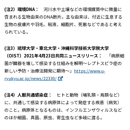
(注2）環境DNA：
河川水や土壌などの環境媒質中に微量に
含まれる生物由来のDNA断片。主な由来は、付近に生息する
生物の皮膚片や羽毛、粘液、細胞片、死骸などであると考え
られている。
(注3）琉球大学・東北大学・沖縄科学技術大学院大学
（OIST）2021年4月23日共同ニュースリリース：
「病原細
菌が臓器を壊して感染する仕組みを解明～レプトスピラ症の
新しい予防・治療法開発に期待～」
https://www.u-
ryukyu.ac.jp/news/22330/
(注4）人獣共通感染症：
ヒトと動物（哺乳類・鳥類など）
に、共通して感染する病原体によって発症する疾患（病気）
のこと。病原体となるものは、インフルエンザウィルスなど
のほか細菌、真菌、原虫、寄生虫など多岐に渡る。