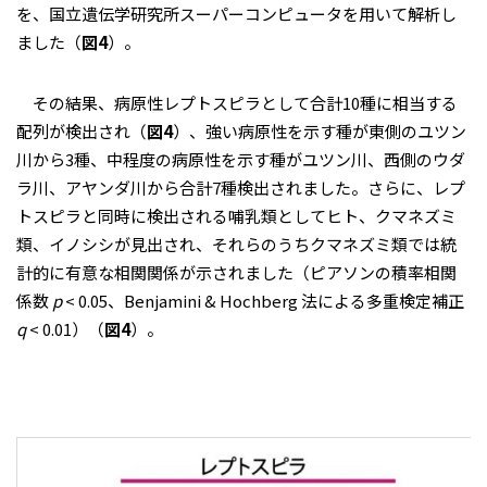
を、国立遺伝学研究所スーパーコンピュータを用いて解析し
ました（
図4
）。
その結果、病原性レプトスピラとして合計10種に相当する
配列が検出され（
図4
）、強い病原性を示す種が東側のユツン
川から3種、中程度の病原性を示す種がユツン川、西側のウダ
ラ川、アヤンダ川から合計7種検出されました。さらに、レプ
トスピラと同時に検出される哺乳類としてヒト、クマネズミ
類、イノシシが見出され、それらのうちクマネズミ類では統
計的に有意な相関関係が示されました（ピアソンの積率相関
係数
p
< 0.05、Benjamini & Hochberg 法による多重検定補正
q
< 0.01）（
図4
）。