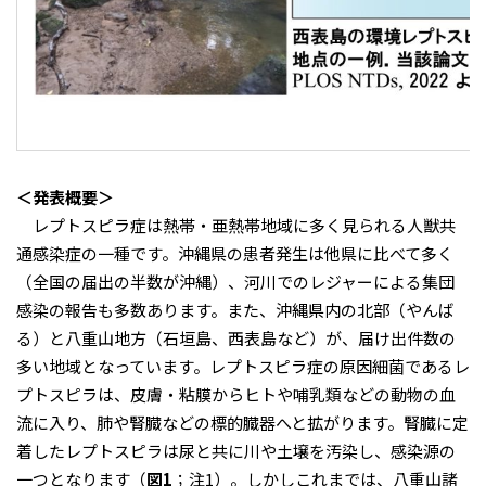
＜発表概要＞
レプトスピラ症は熱帯・亜熱帯地域に多く見られる人獣共
通感染症の一種です。沖縄県の患者発生は他県に比べて多く
（全国の届出の半数が沖縄）、河川でのレジャーによる集団
感染の報告も多数あります。また、沖縄県内の北部（やんば
る）と八重山地方（石垣島、西表島など）が、届け出件数の
多い地域となっています。レプトスピラ症の原因細菌であるレ
プトスピラは、皮膚・粘膜からヒトや哺乳類などの動物の血
流に入り、肺や腎臓などの標的臓器へと拡がります。腎臓に定
着したレプトスピラは尿と共に川や土壌を汚染し、感染源の
一つとなります（
図1
；注1）。しかしこれまでは、八重山諸