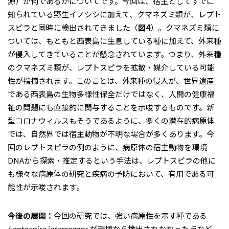
源）が何であるかについてです。今回は、宿主としてすでに
知られている野生イノシシに加えて、クマネズミ類が、レプト
スピラと同時に検出されてきました（
図4
）。クマネズミ類に
ついては、もともと西表島に生息している種に加えて、外来種
が侵入してきていることが懸念されています。つまり、外来種
のクマネズミ類が、レプトスピラを拡散・媒介している可能
性が指摘されます。このことは、外来種の侵入が、世界遺産
である西表島の生物多様性保全だけではなく、人間の健康福
祉の問題にも直接的に関与することを示唆するものです。新
型コロナウィルスもそうであるように、多くの潜在的病原体
では、自然界では宿主動物が不明な場合が多くあります。今
回のレプトスピラの例のように、病原体の宿主動物を環境
DNAから探索・推定するという手法は、レプトスピラの他に
も様々な病原体の研究と疾病の予防において、有用である可
能性が示唆されます。
今後の展開：
今回の研究では、強い病原性を示す種である
Leptospira interrogans
が環境から検出されなかった点など、