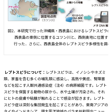
図2．本研究で行った沖縄県・西表島におけるレプトスピラの
西表島の東側に位置するユツン川と、西側奥地に位置するウ
行った．さらに、西表島全体のレプトスピラ多様性を調べる
レプトスピラについて：
レプトスピラは、イノシシやネズミ
類、家畜を含む多くの哺乳類に感染し、高熱や黄疸、腎障害
などを起こす人獣共通感染症（注4）の病原細菌です。レプト
スピラを保菌する動物の尿から、水や土壌が汚染され、それ
にヒトの皮膚や粘膜が触れることで感染が起きます。レプト
スピラ症は深刻な集団発生を起こすことがあり、東南アジアの
タイやインドネシア、環太平洋地域のパラオ共和国やニュー