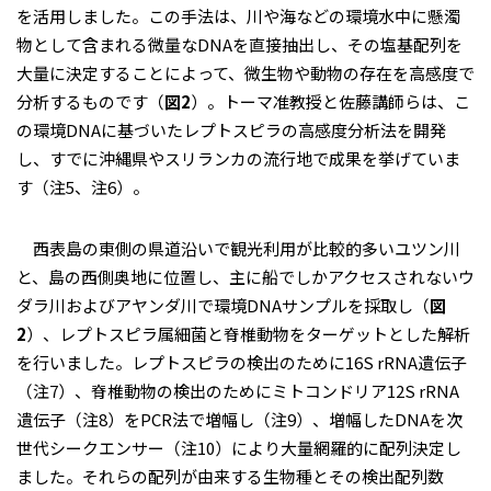
を活用しました。この手法は、川や海などの環境水中に懸濁
物として含まれる微量なDNAを直接抽出し、その塩基配列を
大量に決定することによって、微生物や動物の存在を高感度で
分析するものです（
図2
）。トーマ准教授と佐藤講師らは、こ
の環境DNAに基づいたレプトスピラの高感度分析法を開発
し、すでに沖縄県やスリランカの流行地で成果を挙げていま
す（注5、注6）。
西表島の東側の県道沿いで観光利用が比較的多いユツン川
と、島の西側奥地に位置し、主に船でしかアクセスされないウ
ダラ川およびアヤンダ川で環境DNAサンプルを採取し（
図
2
）、レプトスピラ属細菌と脊椎動物をターゲットとした解析
を行いました。レプトスピラの検出のために16S rRNA遺伝子
（注7）、脊椎動物の検出のためにミトコンドリア12S rRNA
遺伝子（注8）をPCR法で増幅し（注9）、増幅したDNAを次
世代シークエンサー（注10）により大量網羅的に配列決定し
ました。それらの配列が由来する生物種とその検出配列数