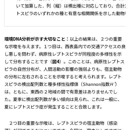
いて加算した．列（縦）は検出種に対応しており、合計10
トスピラのいずれかの種と有意な相関関係を示した動物種
環境DNA分析が示す大切なこと：
以上の結果は、２つの重要
な示唆を与えます。１つ目は、西表島内での交通アクセスの良
し悪しを問わず、病原性レプトスピラが同程度の多様性を示
して分布することです（
図4
）。このことは、病原性レプトス
ピラの自然分布が、人間活動の影響の強弱よりも、宿主動物
の分布に左右されることを示唆すると考えられます。レプト
スピラの検出配列数と種多様性指標値（Shannon指数
H '
）
は、ともに、東西の２地域の間で有意差はありませんでし
た。夏季に検出配列数が多い傾向は見られ、これは一般に、
夏にレプトスピラ症が発生することと合致します。
２つ目の重要な示唆は、レプトスピラの宿主動物（感染