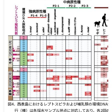
図4．西表島におけるレプトスピラおよび哺乳類の環境DNA
行（横）は各採水サンプル地点に対応しており、各2回のP