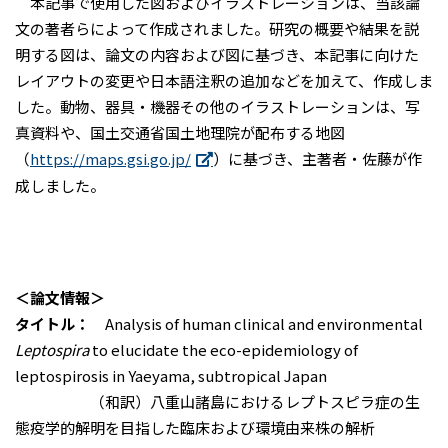
本記事で使用した図およびイラストレーションは、当該論
文の著者らによって作成されました。研究の概要や結果を説
明する図は、論文の内容および図に基づき、本記事に向けた
レイアウトの変更や日本語注釈の追加などを加えて、作成しま
した。動物、器具・機器その他のイラストレーションは、写
真資料や、国土交通省国土地理院が配布する地図
（
https://maps.gsi.go.jp/
）に基づき、主著者・佐藤が作
成しました。
＜論文情報＞
タイトル：
Analysis of human clinical and environmental
Leptospira
to elucidate the eco-epidemiology of
leptospirosis in Yaeyama, subtropical Japan
（和訳）八重山諸島におけるレプトスピラ症の生
態疫学的解明を目指した臨床および環境由来株の解析