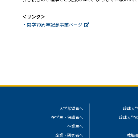
＜リンク＞
・開学70周年記念事業ページ
入学希望者へ
琉球大
在学生・保護者へ
琉球大学
卒業生へ
企業・研究者へ
教職