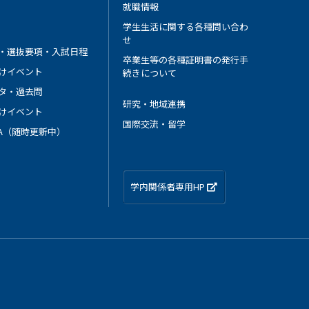
就職情報
学生生活に関する各種問い合わ
せ
・選抜要項・入試日程
卒業生等の各種証明書の発行手
けイベント
続きについて
タ・過去問
研究・地域連携
けイベント
国際交流・留学
 A（随時更新中）
学内関係者専用HP