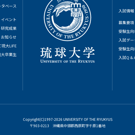
ータベース
入試情報
イベント
募集要項
研究成果
受験生向
お知らせ
入試デー
琉大LIFE
受験生向
琉大卒業生
入試Q &
Copyright(C)1997-2026 UNIVERSITY OF THE RYUKYUS
〒903-0213 沖縄県中頭郡西原町字千原1番地