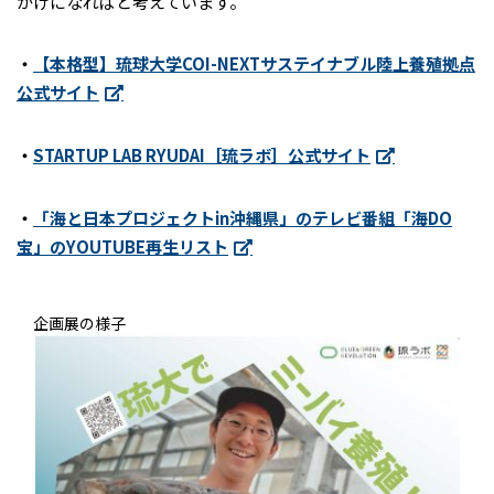
かけになればと考えています。
・
【本格型】琉球大学COI-NEXTサステイナブル陸上養殖拠点
公式サイト
・
STARTUP LAB RYUDAI［琉ラボ］公式サイト
・
「海と日本プロジェクトin沖縄県」のテレビ番組「海DO
宝」のYOUTUBE再生リスト
企画展の様子