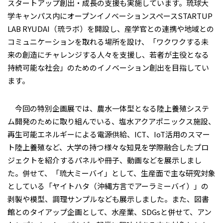
スタートアップ創出・成長の支援も実施しています。琉球大
学キャンパス内にオープンイノベーションスペースSTARTUP
LAB RYUDAI（琉ラボ）を開設し、産学官との連携や地域との
コミュニケーションを取れる場所を設け、「ワクワクする未
来の創造にチャレンジする人々を支援し、若者が主役となる
持続可能な社会」のためのイノベーション創出を目指してい
ます。
今回の特別企画展では、農水一体型となる陸上養殖システ
ム開発のために取り組んでいる、塩水アクアポニックス施設、
再生可能エネルギーによる電源供給、ICT、IoT活用のスマー
ト陸上養殖など、大学の持つ様々な知見を学際融合したプロ
ジェクトを紹介するパネルや冊子、動画などを展示しまし
た。併せて、「琉大ミーバイ」として、生産面で主な研究対象
としている「ヤイトハタ（沖縄方言でアーラミーバイ）」の
剥製や模型、調理サンプルなども展示しました。また、図書
館とのタイアップ企画として、水産業、SDGsと併せて、アン