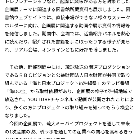
トレプレナーシップなど、起業に興味がある方を対象とした
企画展テーマに関連する図書館所蔵資料も展示しました。図
書館ウェブサイトでは、直接来場ができない様々なステーク
ホルダーに向け、企画展に関連する動画や展示資料の情報等
を発信しました。期間中、会場では、活動紹介パネルを熱心
に読んだり、紹介された書籍を手に取ったりする様子が見ら
れ、リアル会場、オンラインともに好評を博しました。
その他、開催期間中には、琉球放送の関連プロダクション
であるＲＢＣビジョンと公益財団法人日本財団が共同で取り
組んでいる「海と日本プロジェクトin沖縄県」のテレビ番組
「海DO宝」から取材依頼があり、企画展の様子が沖縄地域で
放送され、YOUTUBEチャンネルで動画が公開されたことによ
り、多くの方にプロジェクトの取り組みを知ってもらう機会と
なりました。
今回の企画展で、琉大ミーバイプロジェクトを通して未来
の1次産業の姿、琉ラボを通しての起業への関心を高めるきっ