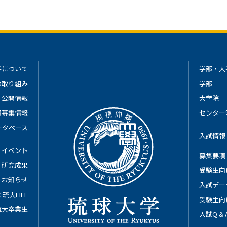
学について
学部・大
の取り組み
学部
公開情報
大学院
員募集情報
センター
ータベース
入試情報
イベント
募集要項
研究成果
受験生向
お知らせ
入試デー
琉大LIFE
受験生向
琉大卒業生
入試Q &