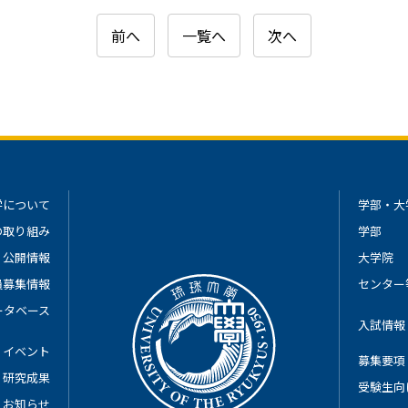
前へ
一覧へ
次へ
学について
学部・大
の取り組み
学部
公開情報
大学院
員募集情報
センター
ータベース
入試情報
イベント
募集要項
研究成果
受験生向
お知らせ