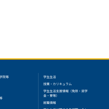
学院等
学生生活
授業・カリキュラム
学生生活支援情報（免除・奨学
金・寮等）
等
就職情報