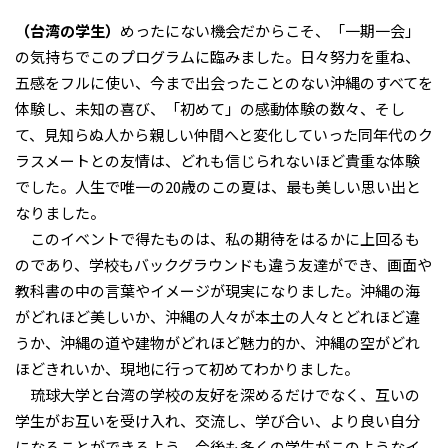
（台湾の学生）
めったにない機会だからこそ、「一期一会」
の気持ちでこのプログラムに臨みました。日々努力を重ね、
五感をフルに使い、今まで出会ったことのない沖縄のすべてを
体験し、未知の喜び、「初めて」の感動体験の数々、そし
て、見知らぬ人から親しい仲間へと変化していった同年代のク
ラスメートとの友情は、どれも信じられないほど貴重な体験
でした。人生で唯一の20歳のこの夏は、最も美しい思い出と
なりました。
このイベントで得たものは、私の期待をはるかに上回るも
のであり、学校もバックグラウンドも違う友達ができ、画面や
教科書の中の言葉やイメージが現実になりました。沖縄の海
がどれほど美しいか、沖縄の人々が本土の人々とどれほど違
うか、沖縄の道や建物がどれほど魅力的か、沖縄の空がどれ
ほどきれいか、現地に行って初めてわかりました。
琉球大学と台湾の学校の友好を深めるだけでなく、互いの
学生がお互いを受け入れ、交流し、学び合い、より良い自分
になることができるよう、今後も多くの学生がこのようなイ