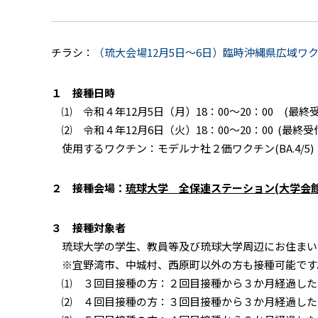
チラシ：
（琉大会場12月5日～6日）臨時沖縄県広域ワ
１ 接種日時
⑴ 令和４年12月5日（月）18：00～20：00 (最終受付
⑵ 令和４年12月6日（火）18：00～20：00 (最終受付時
使用するワクチン：モデルナ社２価ワクチン(BA.4/5)
２ 接種会場：
琉球大学 全保連ステーション(大学会館
３ 接種対象者
琉球大学の学生、教員等及び琉球大学周辺にお住まい
※宜野湾市、中城村、西原町以外の方も接種可能です
⑴ ３回目接種の方：２回目接種から３か月経過した1
⑵ ４回目接種の方：３回目接種から３か月経過した1