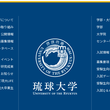
学について
学部・大
の取り組み
学部
公開情報
大学院
員募集情報
センター
ータベース
入試情報
イベント
募集要項
研究成果
受験生向
お知らせ
入試デー
琉大LIFE
受験生向
琉大卒業生
入試Q &