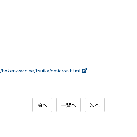
e/hoken/vaccine/tsuika/omicron.html
前へ
一覧へ
次へ