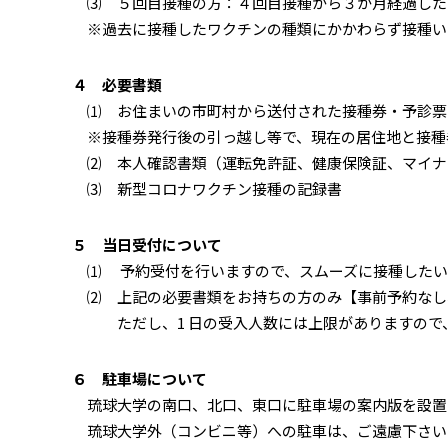
⑶ ５回目接種の方：４回目接種から３か月経過した1
※過去に接種したワクチンの種類にかかわらず接種い
４ 必要書類
⑴ お住まいの市町村から送付された接種券・予診票
※接種券発行後の引っ越し等で、現在の居住地と接種
⑵ 本人確認書類（運転免許証、健康保険証、マイナ
⑶ 新型コロナワクチン接種の記録書
５ 当日受付について
⑴ 予約受付を行いますので、スムーズに接種したい
⑵ 上記の必要書類をお持ちの方のみ【事前予約なし
ただし、1 日の受入人数には上限がありますので、
６ 駐車場について
琉球大学の南口、北口、東口に駐車場の案内版を設置
琉球大学外（コンビニ等）への駐車は、ご遠慮下さい