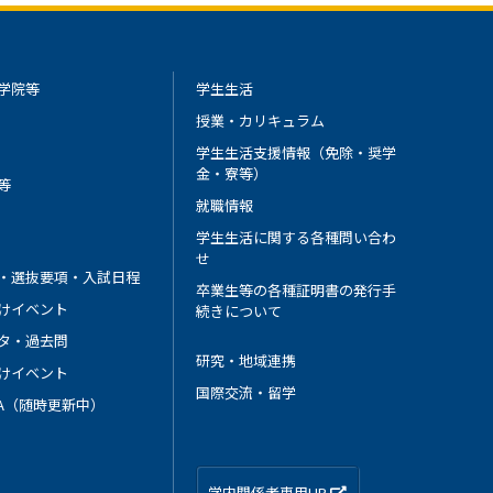
学院等
学生生活
授業・カリキュラム
学生生活支援情報（免除・奨学
金・寮等）
等
就職情報
学生生活に関する各種問い合わ
せ
・選抜要項・入試日程
卒業生等の各種証明書の発行手
けイベント
続きについて
タ・過去問
研究・地域連携
けイベント
国際交流・留学
 A（随時更新中）
学内関係者専用HP