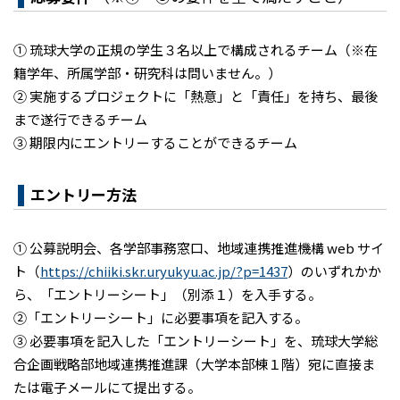
① 琉球大学の正規の学生３名以上で構成されるチーム（※在
籍学年、所属学部・研究科は問いません。）
② 実施するプロジェクトに「熱意」と「責任」を持ち、最後
まで遂行できるチーム
③ 期限内にエントリーすることができるチーム
エントリー方法
① 公募説明会、各学部事務窓口、地域連携推進機構 web サイ
ト（
https://chiiki.skr.uryukyu.ac.jp/?p=1437
）のいずれかか
ら、「エントリーシート」（別添１）を入手する。
②「エントリーシート」に必要事項を記入する。
③ 必要事項を記入した「エントリーシート」を、琉球大学総
合企画戦略部地域連携推進課（大学本部棟１階）宛に直接ま
たは電子メールにて提出する。