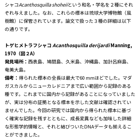
シャコ
Acanthosquilla shoheii
という和名・学名を２種にそれ
ぞれ与えました。なお、これらの標本は琉球大学博物館（風
樹館）に保管されています。論文で扱った３種の詳細は以下
の通りです。
トゲヒメトラフシャコ
Acanthosquilla derijardi
Manning,
1970（図２A）
発見場所：
西表島、鳩間島、久米島、沖縄島、加計呂麻島、
奄美大島。
備考：
得られた標本の全長は最大で60 mmほどでした。マダ
ガスカルからニューカレドニアまで広い範囲から記録のある
種です。これまでに国内から記録があることになっていました
が、実は分布の証拠となる標本を示した文献は確認されてい
ませんでした。今回の研究では国内から得られた標本に基づ
く確実な記録を残すとともに、成長変異なども加味した詳細
な形態学的情報と、それと結びついたDNAデータも揃えるこ
とができました。