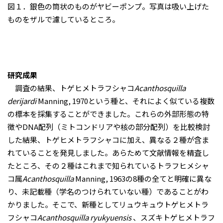
図１．銀色の筒状のものがヤビーポンプ。写真は吸い上げた
ものをザルで濾しているところ。
研究成果
調査の結果、トゲヒメトラフシャコ
Acanthosquilla
derijardi
Manning, 1970という種と、それによく似ている複数
の標本を採集することができました。これらの外部形態の特
徴やDNA配列（ミトコンドリアや核の部分配列）を比較検討
した結果、トゲヒメトラフシャコに加え、異なる２種が含ま
れていることを発見しました。あらためて文献情報を精査し
たところ、その２種はこれまで知られているトラフヒメシャ
コ属
Acanthosquilla
Manning, 1963の8種の全てと明確に異な
り、未記載種（学名のつけられていない種）であることがわ
かりました。そこで、新種としてリュウキュウトゲヒメトラ
フシャコ
Acanthosquilla
ryukyuensis
、スズキトゲヒメトラフ