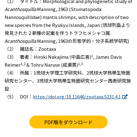
（1） タイトル：Morphological and phylogenetic study of
Acanthosquilla
Manning, 1963 (Stomatopoda:
Nannosquillidae) mantis shrimps, with description of two
new species from the Ryukyu Islands, Japan (琉球列島より
発見された２新種の記載を伴うトラフヒメシャコ属
Acanthosquilla
Manning, 1963の形態学的・分子系統学研究)
（2） 雑誌名：Zootaxa
1
（3） 著者：Hiroki Nakajima (中島広喜)
, James Davis
1,2
1,3
Reimer
& Tohru Naruse (成瀬貫)
（4） 所属：1琉球大学理工学研究科、2琉球大学熱帯生物圏
研究センター、3琉球大学熱帯生物圏研究センター西表研究施
設
（5） DOI：
https://doi.org/10.11646/zootaxa.5231.4.1
PDF版をダウンロード