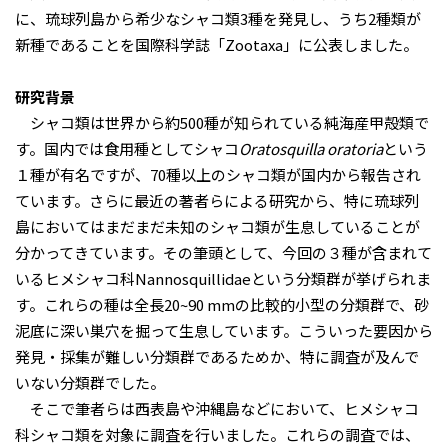
に、琉球列島から希少なシャコ類3種を発見し、うち2種類が
新種であることを国際科学誌「Zootaxa」に公表しました。
研究背景
シャコ類は世界から約500種が知られている純海産甲殻類で
す。国内では食用種としてシャコ
Oratosquilla oratoria
という
１種が有名ですが、70種以上のシャコ類が国内から報告され
ています。さらに最近の著者らによる研究から、特に琉球列
島においてはまだまだ未知のシャコ類が生息していることが
分かってきています。その筆頭として、今回の３種が含まれて
いるヒメシャコ科Nannosquillidaeという分類群が挙げられま
す。これらの種は全長20~90 mmの比較的小型の分類群で、砂
泥底に深い巣穴を掘って生息しています。こういった要因から
発見・採集が難しい分類群であるためか、特に調査が及んで
いない分類群でした。
そこで筆者らは西表島や沖縄島などにおいて、ヒメシャコ
科シャコ類を対象に調査を行いました。これらの調査では、