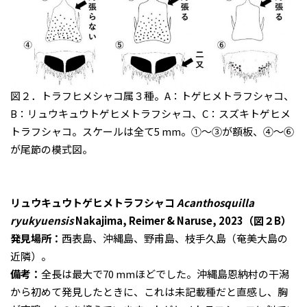
図２．トラフヒメシャコ属３種。A：トゲヒメトラフシャコ、
B：リュウキュウトゲヒメトラフシャコ、C：スズキトゲヒメ
トラフシャコ。スケールは全て5 mm。①～③が額板、④～⑥
が尾節の模式図。
リュウキュウトゲヒメトラフシャコ
Acanthosquilla
ryukyuensis
Nakajima, Reimer & Naruse, 2023（図２B）
発見場所：
西表島、沖縄島、野甫島、枝手久島（奄美大島の
近隣）。
備考：
全長は最大で70 mmほどでした。沖縄島恩納村の干潟
から初めて発見したときに、これは未記載種だと直感し、胸