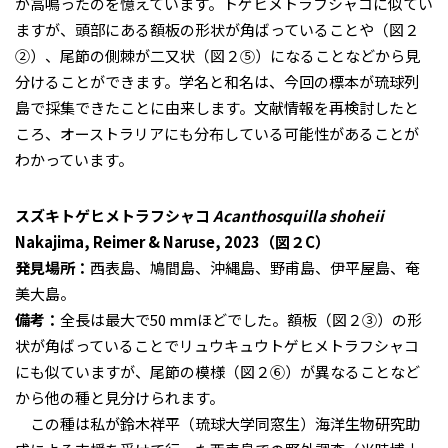
が高鳴ったのを憶えています。トゲヒメトラフシャコに似てい
ますが、頭部にある額板の形状が角ばっていることや（図２
②）、尾節の側棘が二又状（図２⑤）になることなどから見
分けることができます。学名と和名は、今回の標本が琉球列
島で採集できたことに由来します。文献情報を再検討したと
ころ、オーストラリアにも分布している可能性があることが
わかっています。
スズキトゲヒメトラフシャコ
Acanthosquilla shoheii
Nakajima, Reimer & Naruse, 2023（図２C）
発見場所：
西表島、鳩間島、沖縄島、野甫島、伊平屋島、奄
美大島。
備考：
全長は最大で50 mmほどでした。額板（図２③）の形
状が角ばっていることでリュウキュウトゲヒメトラフシャコ
にも似ていますが、尾節の模様（図２⑥）が異なることなど
から他の種と見分けられます。
この種は私が鈴木祥平（琉球大学同窓生）海洋生物研究助