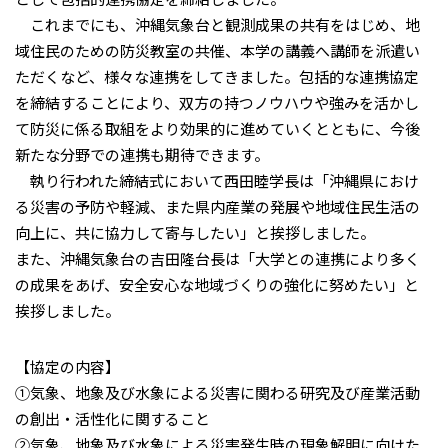
これまでにも、沖縄気象台と観測成果の共有をはじめ、地
域住民のための防災教室の共催、本学の講義へ講師を派遣い
ただくなど、様々な連携をしてきました。包括的な連携協定
を締結することにより、双方の持つノウハウや強みを活かし
て防災に係る取組をより効果的に進めていくとともに、今後
新たな分野での連携も期待できます。
執り行われた締結式において西田睦学長は「沖縄県におけ
る災害の予防や軽減、また県内産業の発展や地域住民生活の
向上に、共に協力して寄与したい」と挨拶しました。
また、沖縄気象台の吉田隆台長は「大学との連携により多く
の成果をあげ、安全安心な地域づくりの強化に努めたい」と
挨拶しました。
【協定の内容】
①気象、地象及び水象による災害に関わる研究及び産業活動
の創出・活性化に関すること
②気象、地象及び水象による災害発生時の現象解明に向けた