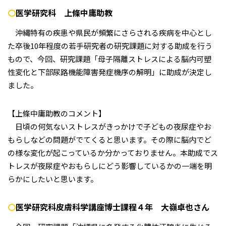
〇
医学研究科 上條中庸助教
沖縄特有の疾患や県民が頻繁にさらされる疾病を中心とし
た卒後10年程度の若手研究者の研究課題に対する助成を行う
もので、今回、研究課題「母子隔離ストレスによる脳内可塑
性変化と下部尿路機能障害発症機序の解明」に助成が決定し
ました。
【上條中庸助教のコメント】
日頃の何気ないストレスがきっかけで子どもの夜尿症やお
もらしなどの問題がでてくると思います。その際に脳内でど
の様な変化が起こっているか分かっておりません。本助成でス
トレスが夜尿症やおもらしにどう影響しているかの一端を明
らかにしたいと思います。
〇
医学研究科皮膚科学講座博士課程４年 大嶺卓也さん