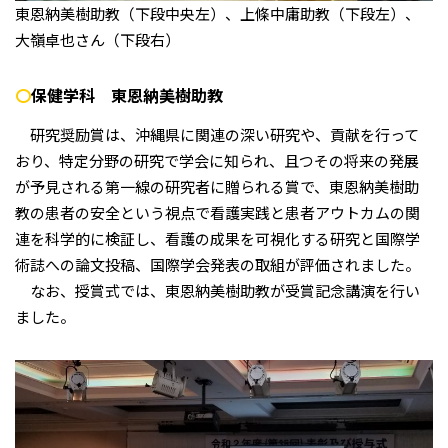
東恩納美樹助教（下段中央左）、上條中庸助教（下段左）、
大嶺卓也さん（下段右）
〇
保健学科 東恩納美樹助教
研究奨励賞は、沖縄県に関連の深い研究や、貢献を行って
おり、特定分野の研究で学会に知られ、且つその将来の発展
が予見される第一線の研究者に贈られる賞で、東恩納美樹助
教の患者の安全という視点で看護実践と患者アウトカムの関
連を科学的に検証し、看護の成果を可視化する研究と国際学
術誌への論文投稿、国際学会発表の取組が評価されました。
なお、授賞式では、東恩納美樹助教が受賞記念講演を行い
ました。