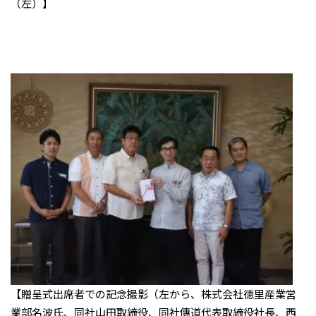
（左）】
【贈呈式出席者での記念撮影（左から、株式会社徳里産業営
業部名波氏、同社山田取締役、同社傳道代表取締役社長、西