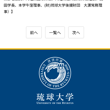
田学長、本学牛窪理事、(財)琉球大学後援財団 大濵常務理
事）】
前へ
一覧へ
次へ