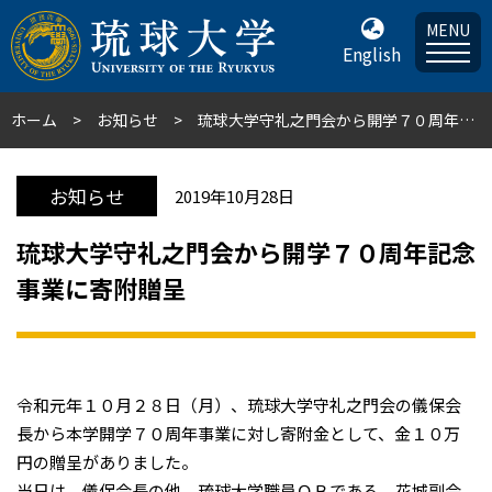
MENU
English
ホーム
お知らせ
琉球大学守礼之門会から開学７０周年記念事業に寄附贈呈
お知らせ
2019年10月28日
琉球大学守礼之門会から開学７０周年記念
事業に寄附贈呈
令和元年１０月２８日（月）、琉球大学守礼之門会の儀保会
長から本学開学７０周年事業に対し寄附金として、金１０万
円の贈呈がありました。
当日は、儀保会長の他、琉球大学職員ＯＢである、花城副会