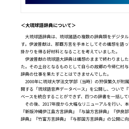
＜大琉球語辞典について＞
大琉球語辞典は、琉球諸語の複数の辞典類をデジタル空
す。伊波普猷は、那覇方言を手本としてその構想を語っ
掛かりを得る好材料となることを考えていました。
伊波普猷の琉球語大辞典は構想のままで終わりました
た。その土台となるものとして自らの故郷の今帰仁村与
辞典の仕事を果たすことはできませんでした。
2000年に琉球大学法文学部（当時）の狩俣繁久が附
開する「琉球語音声データベース」を公開し、ついで『
ベースを統合することができず、四つの辞書を一括して
その後、2017年度から大幅なリニューアルを行い、
『新版沖縄伊江島方言辞典』『与論方言辞典』『伊良部
辞典』『竹富方言辞典』『与那国方言辞典』の公開に向