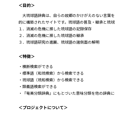
＜目的＞
大琉球語辞典は、自らの故郷のかけがえのない言葉を
的に構築されたサイトです。琉球語の普及・継承と琉球
１．消滅の危機に瀕した琉球語の記録保存
２．消滅の危機に瀕した琉球語の継承
３．琉球語研究の進展、琉球語の諸側面の解明
＜特徴＞
・横断検索ができる
・標準語（和琉検索）から検索できる
・琉球語（琉和検索）から検索できる
・類義語検索ができる
・『奄美分類辞典』にもとづいた意味分類を他の辞典に
＜プロジェクトについて＞