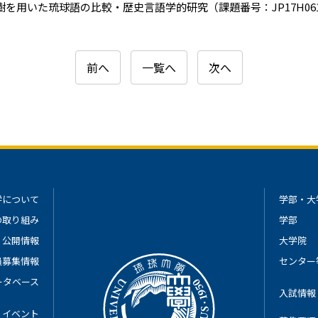
を用いた琉球語の比較・歴史言語学的研究（課題番号：JP17H061
前へ
一覧へ
次へ
学について
学部・大
の取り組み
学部
公開情報
大学院
員募集情報
センター
ータベース
入試情報
イベント