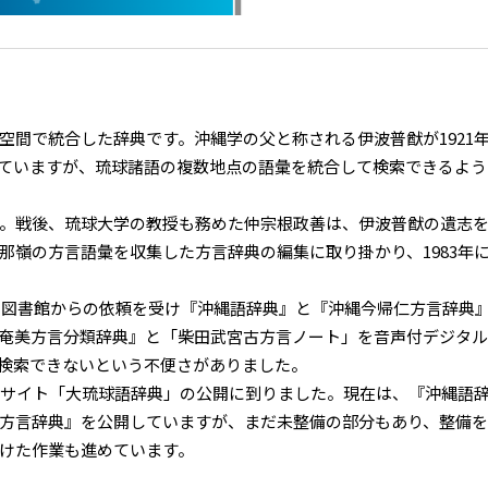
間で統合した辞典です。沖縄学の父と称される伊波普猷が1921年
ていますが、琉球諸語の複数地点の語彙を統合して検索できるよう
。戦後、琉球大学の教授も務めた仲宗根政善は、伊波普猷の遺志を
那嶺の方言語彙を収集した方言辞典の編集に取り掛かり、1983年
属図書館からの依頼を受け『沖縄語辞典』と『沖縄今帰仁方言辞典
奄美方言分類辞典』と「柴田武宮古方言ノート」を音声付デジタ
検索できないという不便さがありました。
本サイト「大琉球語辞典」の公開に到りました。現在は、『沖縄語
方言辞典』を公開していますが、まだ未整備の部分もあり、整備を
けた作業も進めています。