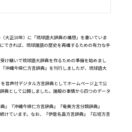
（大正10年）に「琉球語大辞典の構想」を書いていま
にできれば、琉球諸語の歴史を再構するための有力な手
受け継いで琉球語大辞典を作るための準備を始めまし
に『沖縄今帰仁方言辞典』を刊行しましたが、琉球語大
』を音声付デジタル方言辞典としてホームページ上で公
ル辞典として公開しました。諸般の事情から四つのデータ
辞典』『沖縄今帰仁方言辞典』『奄美方言分類辞典』
続けています。なお、『伊是名島方言辞典』『石垣方言