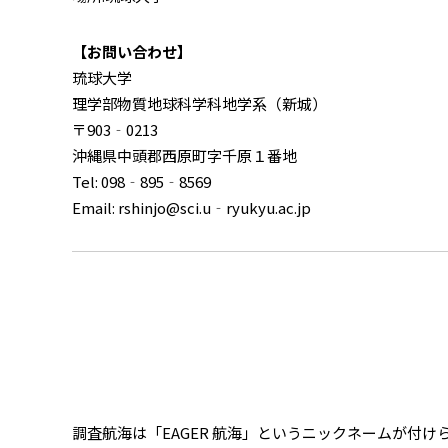
【お問い合わせ】
琉球大学
理学部物質地球科学科地学系（新城）
〒903‐0213
沖縄県中頭郡西原町字千原１番地
Tel: 098‐895‐8569
Email: rshinjo@sci.u‐ryukyu.ac.jp
調査航海は「EAGER 航海」というニックネームが付けられました。EAG