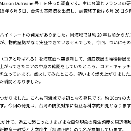
rion Dufresne 号」を使った調査です。主に台湾とフラン
 年 6 月 5 日、台湾の基隆港を出港し、調査終了後は 6 月 26 
ハイドレートの発見がありました。同海域では約 20 年も前から
が、物的証拠がなく実証できていませんでした。今回、ついにそ
（コアと呼ばれる）を海底面へ突き刺して、海底表層の堆積物層を採取す
上がってきたコアの中身の確認をしていたところ、コア・キャッチ
泡立っています。点火してみたところ、勢いよく燃え上がりました
た瞬間となりました。
かりました。これも同海域では初となる発見です。約 10cm の
す。今回の発見は、台湾の防災対策に有益な科学的知見となります
台湾にかけて、過去に起こったさまざまな自然現象の発生頻度を周辺
城竜一教授と大学院生（相澤正隆）の 2 名が参加しています。