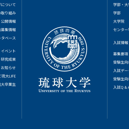
学について
学部・大
の取り組み
学部
公開情報
大学院
員募集情報
センター
ータベース
入試情報
イベント
募集要項
研究成果
受験生向
お知らせ
入試デー
琉大LIFE
受験生向
琉大卒業生
入試Q &