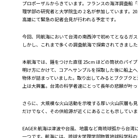
プロポーザルからきています。フランスの海洋調査船「Ma
理学部の研究者と大学院生の 2 名が参加しています。2018
高雄にて緊急の記者会見が行われる予定です。
今回、同航海において台湾の南西沖で初めてとなるガス
しかし、これまで多くの調査航海で探索されてきました
本航海では、錘をつけた直径 25cm ほどの筒状のパイプ
明け方にかけて、コアへサンプルを採取した後に船上へ
物体が詰まっていました。取り出してみるとブクブクと
上は大興奮。台湾の科学者達にとって長年の悲願が叶っ
さらに、大規模な火山活動を示唆する厚い火山灰層も見つ
だけでなく、その供給源が近くにあることも示していま
EAGER 航海は津波や台風、地震など南琉球弧から
一つです。航海には、琉球大学理学部物質地球科学科の新