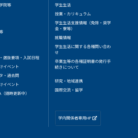
学院等
学生生活
授業・カリキュラム
学生生活支援情報（免除・奨学
金・寮等）
等
就職情報
学生生活に関する各種問い合わ
せ
・選抜要項・入試日程
卒業生等の各種証明書の発行手
けイベント
続きについて
タ・過去問
研究・地域連携
けイベント
国際交流・留学
 A（随時更新中）
学内関係者専用HP