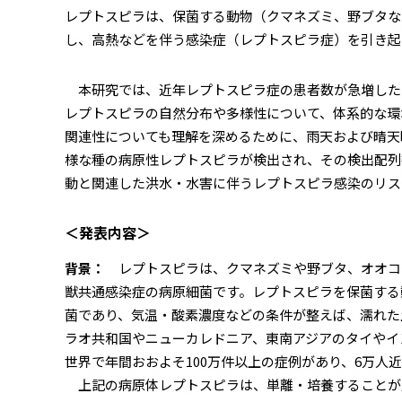
レプトスピラは、保菌する動物（クマネズミ、野ブタな
し、高熱などを伴う感染症（レプトスピラ症）を引き起
本研究では、近年レプトスピラ症の患者数が急増したパ
レプトスピラの自然分布や多様性について、体系的な環
関連性についても理解を深めるために、雨天および晴天
様な種の病原性レプトスピラが検出され、その検出配列
動と関連した洪水・水害に伴うレプトスピラ感染のリス
＜発表内容＞
背景：
レプトスピラは、クマネズミや野ブタ、オオコ
獣共通感染症の病原細菌です。レプトスピラを保菌する
菌であり、気温・酸素濃度などの条件が整えば、濡れた
ラオ共和国やニューカレドニア、東南アジアのタイやイ
世界で年間おおよそ100万件以上の症例があり、6万人
上記の病原体レプトスピラは、単離・培養することが