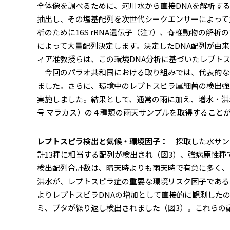
全体像を調べるために、河川水から直接DNAを解析する
抽出し、その塩基配列を次世代シークエンサーによって
析のために16S rRNA遺伝子（注7）、脊椎動物の解析
によって大量配列決定します。決定したDNA配列が由
ィア准教授らは、この環境DNA分析に基づいたレプト
今回のパラオ共和国における取り組みでは、代表的な
ました。さらに、環境中のレプトスピラ属細菌の検出強
実施しました。結果として、通常の雨に加え、増水・洪
号 マラカス）の４種類の雨天サンプルを取得すること
レプトスピラ検出と気候・環境因子：
採取した水サン
計13種に相当する配列が検出され（図3）、強病原性種であ
検出配列合計数は、晴天時よりも雨天時で有意に多く、
洪水が、レプトスピラ症の重要な環境リスク因子である
よりレプトスピラDNAの増加として直接的に観測した
ミ、ブタが繰り返し検出されました（図3）。これらの