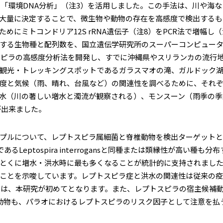
「環境DNA分析」（注3）を活用しました。この手法は、川や海な
大量に決定することで、微生物や動物の存在を高感度で検出するも
のためにミトコンドリア12S rRNA遺伝子（注8）をPCR法で増幅
来する生物種と配列数を、国立遺伝学研究所のスーパーコンピュー
スピラの高感度分析法を開発し、すでに沖縄県やスリランカの流行地
観光・トレッキングスポットであるガラスマオの滝、ガルドック湖
度と気候（雨、晴れ、台風など）の関連性を調べるために、それ
水（川の著しい増水と濁流が観察される）、モンスーン（雨季の季節
が出来ました。
プルについて、レプトスピラ属細菌と脊椎動物を検出ターゲットと
るLeptospira interrogansと同種または類縁性が高い
とくに増水・洪水時に最も多くなることが統計的に支持されまし
ことを示唆しています。レプトスピラ症と洪水の関連性は従来の疫
のは、本研究が初めてとなります。また、レプトスピラの宿主候補
動物も、パラオにおけるレプトスピラのリスク因子として注意を払