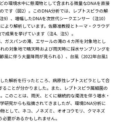
どの環境水中に懸濁物として含まれる微量なDNAを直接
のです（図2）。このDNA分析では、レプトスピラの解
し（注9）、増幅したDNAを次世代シークエンサー（注10）
タにより解析しています。佐藤准教授とトーマ・クラウデ
で成果を挙げています（注4、注5）。
、ガスパンの滝、エサールの滝の４カ所を対象地とし
ぞれの対象地で晴天時および雨天時に採水サンプリングを
風に伴う大量降雨が見られる）、台風（2022年台風1
した解析を行ったところ、病原性レプトスピラとして合
種も分布することが分かりました。また、レプトスピラ属細菌の
た。このことは、雨天、とくに継続的な濁流を伴う増水・
学研究からも指摘されてきましたが、環境DNA分析に
動物として、ネコ、ノネズミ、オオコウモリ、クマネズ
う必要があるかもしれません。