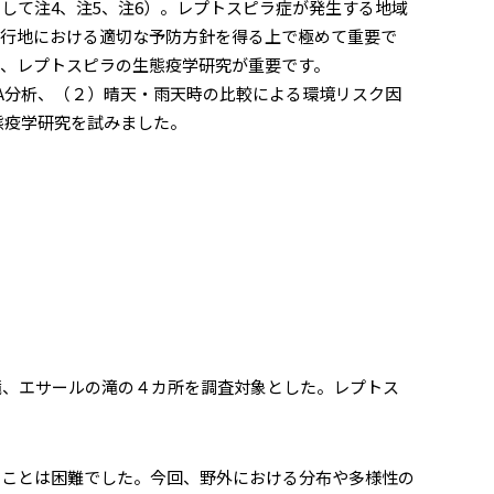
して注4、注5、注6）。レプトスピラ症が発生する地域
流行地における適切な予防方針を得る上で極めて重要で
、レプトスピラの生態疫学研究が重要です。
A分析、（２）晴天・雨天時の比較による環境リスク因
態疫学研究を試みました。
滝、エサールの滝の４カ所を調査対象とした。レプトス
ことは困難でした。今回、野外における分布や多様性の