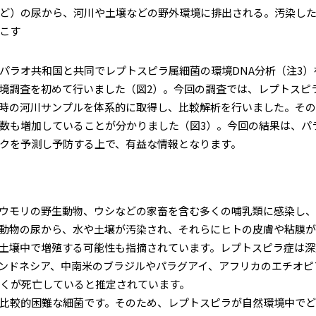
ど）の尿から、河川や土壌などの野外環境に排出される。汚染し
こす
ラオ共和国と共同でレプトスピラ属細菌の環境DNA分析（注3）
境調査を初めて行いました（図2）。今回の調査では、レプトスピ
時の河川サンプルを体系的に取得し、比較解析を行いました。そ
数も増加していることが分かりました（図3）。今回の結果は、パ
クを予測し予防する上で、有益な情報となります。
ウモリの野生動物、ウシなどの家畜を含む多くの哺乳類に感染し、
動物の尿から、水や土壌が汚染され、それらにヒトの皮膚や粘膜が
土壌中で増殖する可能性も指摘されています。レプトスピラ症は深
ンドネシア、中南米のブラジルやパラグアイ、アフリカのエチオピ
近くが死亡していると推定されています。
比較的困難な細菌です。そのため、レプトスピラが自然環境中でど