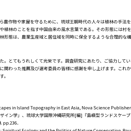
ら農作物や家屋を守るために、琉球王朝時代の人々は植林の手法を
や植林のことを指す中国由来の風水言葉である。その形態には村
林形態は、農業生産域と居住域を同時に保全するような合理的な
た。とてもうれしくて光栄です。調査研究にあたり、ご協力してい
に関わった推薦及び選考委員の皆様に感謝を申し上げます。これか
す。
capes in Island Topography in East Asia, Nova Science Publisher
イン学」、琉球大学国際沖縄研究所[編]『島嶼型ランドスケープ・デザ
pp.236．
Spiritual Ecology and the Politics of Nature Conservation. 