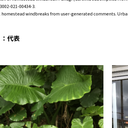
13002-021-00434-3.
al homestead windbreaks from user-generated comments. Urban
）：代表
）