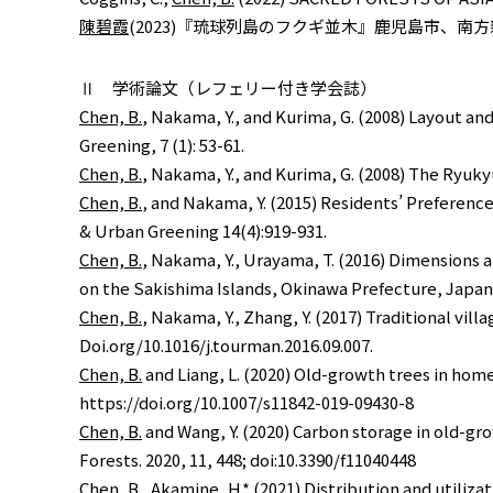
陳碧霞
(2023)『琉球列島のフクギ並木』鹿児島市、南方新社.
Ⅱ 学術論文（レフェリー付き学会誌）
Chen, B.
, Nakama, Y., and Kurima, G. (2008) Layout a
Greening, 7 (1): 53-61.
Chen, B.
, Nakama, Y., and Kurima, G. (2008) The Ryuky
Chen, B.
, and Nakama, Y. (2015) Residents’ Preferen
& Urban Greening 14(4):919-931.
Chen, B.
, Nakama, Y., Urayama, T. (2016) Dimensions
on the Sakishima Islands, Okinawa Prefecture, Jap
Chen, B.
, Nakama, Y., Zhang, Y. (2017) Traditional vi
Doi.org/10.1016/j.tourman.2016.09.007.
Chen, B.
and Liang, L. (2020) Old-growth trees in hom
https://doi.org/10.1007/s11842-019-09430-8
Chen, B.
and Wang, Y. (2020) Carbon storage in old-g
Forests. 2020, 11, 448; doi:10.3390/f11040448
Chen, B.
, Akamine, H.* (2021) Distribution and utili