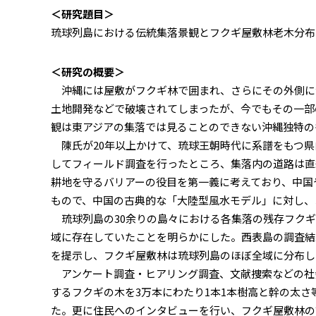
＜研究題目＞
琉球列島における伝統集落景観とフクギ屋敷林老木分布
＜研究の概要＞
沖縄には屋敷がフクギ林で囲まれ、さらにその外側に
土地開発などで破壊されてしまったが、今でもその一部
観は東アジアの集落では見ることのできない沖縄独特の
陳氏が20年以上かけて、琉球王朝時代に系譜をもつ県
してフィールド調査を行ったところ、集落内の道路は直
耕地を守るバリアーの役目を第一義に考えており、中国
もので、中国の古典的な「大陸型風水モデル」に対し、
琉球列島の30余りの島々における各集落の残存フクギ
域に存在していたことを明らかにした。西表島の調査結
を提示し、フクギ屋敷林は琉球列島のほぼ全域に分布し
アンケート調査・ヒアリング調査、文献捜索などの社
するフクギの木を3万本にわたり1本1本樹高と幹の太
た。更に住民へのインタビューを行い、フクギ屋敷林の