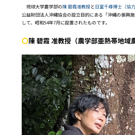
琉球大学農学部の
陳 碧霞准教授
と
日室千尋博士（協
公益財団法人沖縄協会の設立目的にある「沖縄の振興施
して、昭和54年7月に設置されたものです。
〇
陳 碧霞 准教授（農学部亜熱帯地域