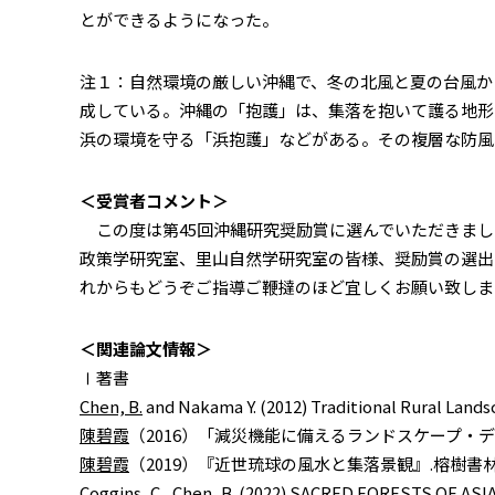
とができるようになった。
注１：自然環境の厳しい沖縄で、冬の北風と夏の台風か
成している。沖縄の「抱護」は、集落を抱いて護る地形
浜の環境を守る「浜抱護」などがある。その複層な防風
＜受賞者コメント＞
この度は第45回沖縄研究奨励賞に選んでいただきまし
政策学研究室、里山自然学研究室の皆様、奨励賞の選出
れからもどうぞご指導ご鞭撻のほど宜しくお願い致しま
＜関連論文情報＞
Ⅰ著書
Chen, B.
and Nakama Y. (2012) Traditional Rural Lands
陳碧霞
（2016）「減災機能に備えるランドスケープ・デザ
陳碧霞
（2019）『近世琉球の風水と集落景観』.榕樹書林. 
Coggins, C.,
Chen, B.
(2022) SACRED FORESTS OF ASIA: 