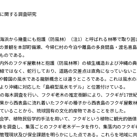
に関する調査研究
海浜から幾重にも抱護（防風林）（注1）と呼ばれる林帯で取り囲
の景観を本部町備瀬、今帰仁村の今泊や離島の多良間島・渡名喜
ものである。
内外のフクギ屋敷林と抱護（防風林帯）の植生構造および沖縄の
線ではなく、蛇行しており、道路の交差点は直角になっていないこ
や韓国の風水である龍脈概念とは違うところである。これは風水の
より沖縄に対応した「島嶼型風水モデル」と位置付けている。
の毎木調査を行い、フクギ老木の推定樹齢により、フクギが17世
果から西表島に流れ着いたフクギの種子から西表島のフクギ屋敷
ていることから、琉球固有の文化的産物であることを示した。
会学、植物民俗学的手法を用いて、フクギという植物に観光的価値
さ等を調査し、集落ごとのフクギ老木データを作り、集落内のフクギ
管理現状及び保全課題を明らかにした点である。これらを地域に