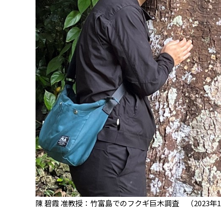
陳 碧霞 准教授：竹富島でのフクギ巨木調査 （2023年1