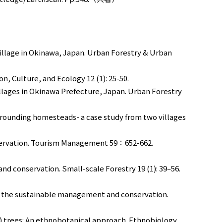
village in Okinawa, Japan. Urban Forestry & Urban
n, Culture, and Ecology 12 (1): 25-50.
llages in Okinawa Prefecture, Japan. Urban Forestry
rrounding homesteads- a case study from two villages
conservation. Tourism Management 59：652-662.
d conservation. Small-scale Forestry 19 (1): 39–56.
rd the sustainable management and conservation.
r.) trees: An ethnobotanical approach. Ethnobiology