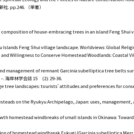
 pp.246. （単著）
nd composition of house-embracing trees in an island Feng Shui 
u Islands Feng Shui village landscape. Worldviews: Global Religio
ce and Willingness to Conserve Homestead Woodlands: Coastal Vi
 and management of remnant Garcinia subelliptica tree belts su
an –. 海岸林学会誌 15 (2): 29-36.
llage tree landscapes: tourists’ attitudes and preferences for 
esteads on the Ryukyu Archipelago, Japan: uses, management, an
rowth homestead windbreaks of small islands in Okinawa: Towa
zation of homestead windbreak Fukugi (Garcinia subelliptica Mer