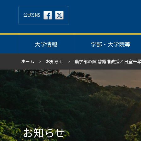
公式SNS
大学情報
学部・大学院等
ホーム
お知らせ
農学部の陳 碧霞准教授と日室千
お知らせ