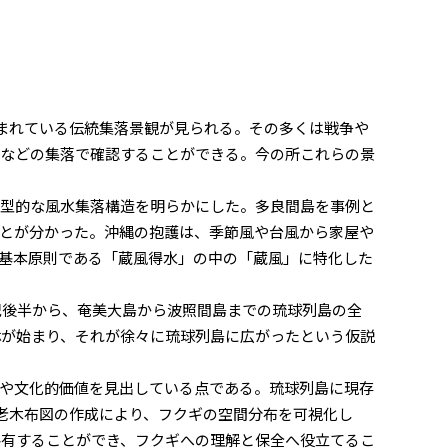
まれている伝統集落景観が見られる。その多くは戦争や
島などの集落で確認することができる。今の所これらの景
典型的な風水集落構造を明らかにした。多良間島を事例と
とが分かった。沖縄の抱護は、季節風や台風から家屋や
基本原則である「蔵風得水」の中の「蔵風」に特化した
紀後半から、奄美大島から波照間島までの琉球列島の全
林が始まり、それが徐々に琉球列島に広がったという仮説
や文化的価値を見出している点である。琉球列島に現存
老木布図の作成により、フクギの空間分布を可視化し
共有することができ、フクギへの理解と保全へ役立てるこ