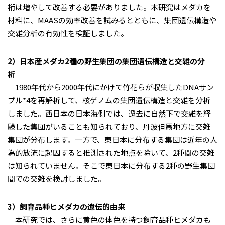
桁は増やして改善する必要がありました。本研究はメダカを
材料に、MAASの効率改善を試みるとともに、集団遺伝構造や
交雑分析の有効性を検証しました。
2）日本産メダカ2種の野生集団の集団遺伝構造と交雑の分
析
1980年代から2000年代にかけて竹花らが収集したDNAサン
プル*4を再解析して、核ゲノムの集団遺伝構造と交雑を分析
しました。西日本の日本海側では、過去に自然下で交雑を経
験した集団がいることも知られており、丹波但馬地方に交雑
集団が分布します。一方で、東日本に分布する集団は近年の人
為的放流に起因すると推測された地点を除いて、2種間の交雑
は知られていません。そこで東日本に分布する2種の野生集団
間での交雑を検討しました。
3）飼育品種ヒメダカの遺伝的由来
本研究では、さらに黄色の体色を持つ飼育品種ヒメダカも