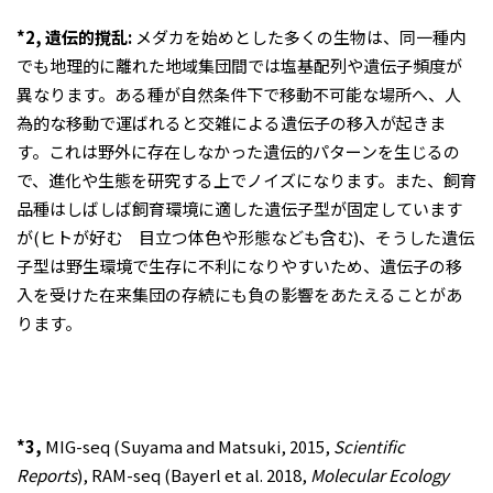
*2, 遺伝的撹乱:
メダカを始めとした多くの生物は、同一種内
でも地理的に離れた地域集団間では塩基配列や遺伝子頻度が
異なります。ある種が自然条件下で移動不可能な場所へ、人
為的な移動で運ばれると交雑による遺伝子の移入が起きま
す。これは野外に存在しなかった遺伝的パターンを生じるの
で、進化や生態を研究する上でノイズになります。また、飼育
品種はしばしば飼育環境に適した遺伝子型が固定しています
が(ヒトが好む 目立つ体色や形態なども含む)、そうした遺伝
子型は野生環境で生存に不利になりやすいため、遺伝子の移
入を受けた在来集団の存続にも負の影響をあたえることがあ
ります。
*3,
MIG-seq (Suyama and Matsuki, 2015,
Scientific
Reports
), RAM-seq (Bayerl et al. 2018,
Molecular Ecology