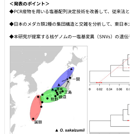
＜発表のポイント＞
◆PCR産物を用いる塩基配列決定技術を改善して、従来法と比
◆日本のメダカ類2種の集団構造と交雑を分析して、東日本太
◆本研究が提案する核ゲノムの一塩基変異（SNVs）の遺伝