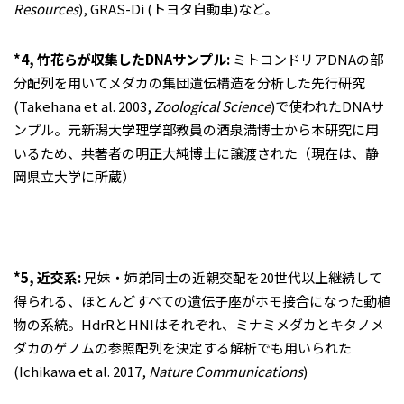
Resources
), GRAS-Di (トヨタ自動車)など。
*4, 竹花らが収集したDNAサンプル:
ミトコンドリアDNAの部
分配列を用いてメダカの集団遺伝構造を分析した先行研究
(Takehana et al. 2003,
Zoological Science
)で使われたDNAサ
ンプル。元新潟大学理学部教員の酒泉満博士から本研究に用
いるため、共著者の明正大純博士に譲渡された（現在は、静
岡県立大学に所蔵）
*5, 近交系:
兄妹・姉弟同士の近親交配を20世代以上継続して
得られる、ほとんどすべての遺伝子座がホモ接合になった動植
物の系統。HdrRとHNIはそれぞれ、ミナミメダカとキタノメ
ダカのゲノムの参照配列を決定する解析でも用いられた
(Ichikawa et al. 2017,
Nature Communications
)