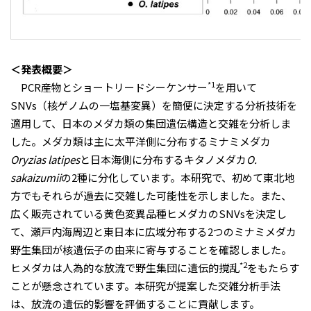
＜発表概要＞
*1
PCR産物とショートリードシーケンサー
を用いて
SNVs（核ゲノムの一塩基変異）を簡便に決定する分析技術を
適用して、日本のメダカ類の集団遺伝構造と交雑を分析しま
した。メダカ類は主に太平洋側に分布するミナミメダカ
Oryzias latipes
と日本海側に分布するキタノメダカ
O.
sakaizumii
の2種に分化しています。本研究で、初めて東北地
方でもそれらが過去に交雑した可能性を示しました。また、
広く販売されている黄色変異品種ヒメダカのSNVsを決定し
て、瀬戸内海周辺と東日本に広域分布する2つのミナミメダカ
野生集団が核遺伝子の由来に寄与することを確認しました。
*2
ヒメダカは人為的な放流で野生集団に遺伝的撹乱
をもたらす
ことが懸念されています。本研究が提案した交雑分析手法
は、放流の遺伝的影響を評価することに貢献します。