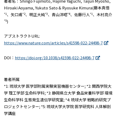
著者名：Shingo Fujimoto, Hajime Yaguchi, Taijun Myosho,
Hiroaki Aoyama, Yukuto Sato & Ryosuke Kimura(藤本真悟
*1
*2
*3
*4
*1
、矢口甫
、明正大純
、青山洋昭
、佐藤行人
、木村亮介
*5
)
アブストラクトURL:
https://www.nature.com/articles/s41598-022-24498-7
DOI：
https://doi.org/10.1038/s41598-022-24498-7
著者所属
*1: 琉球大学 医学部附属実験実習機器センター; *2: 関西学院大
学 理工学部 生命科学科; *3: 静岡県立大学 食品栄養科学部 環境
生命科学科 生態発生遺伝学研究室; *4: 琉球大学 戦略的研究プ
ロジェクトセンター; *5: 琉球大学大学院 医学研究科 人体解剖
学講座