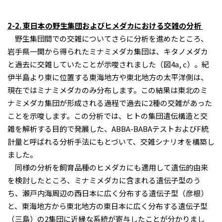
2-2. 東日本の野生集団およびヒメダカにおける交雑の分析
野生集団間での交雑についてさらに分析を進めたところ、
岩手県一関から得られたミナミメダカ集団は、キタノメダカ
と過去に交雑していたことが示唆されました（図4a, c）。紀
伊半島より東に位置する東海地方や東北地方の太平洋側は、
現在ではミナミメダカのみ分布します。この結果は東北のミ
ナミメダカ集団が形成される過程で過去に2種の交雑があった
ことを示唆します。この分析では、ヒトの集団遺伝構造と交
雑を解析する目的で発展した、ABBA-BABAテストおよびF統
計量と呼ばれる分析手法にもとづいて、交雑シナリオを構築し
ました。
同様の分析を飼育品種のヒメダカにも適用して遺伝的由来
を検討したところ、ミナミメダカに含まれる遺伝子型のう
ち、瀬戸内海周辺の西日本に広く分布する遺伝子型（彦根）
と、東海地方から東北地方の東日本に広く分布する遺伝子型
（三島）の2集団に近縁な系統が寄与したことが分かりまし