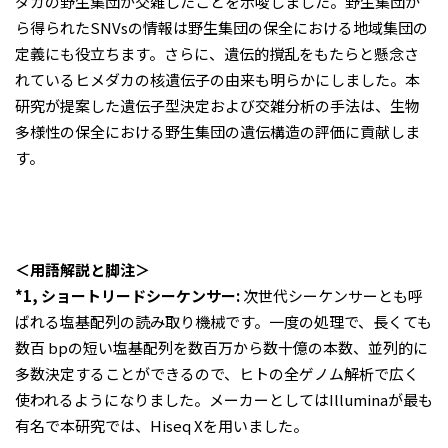
ダカの野生集団が交雑したことを示唆しました。野生集団か
ら得られたSNVsの情報は野生集団の保全における地域集団の
定義にも役立ちます。さらに、遺伝的撹乱をもたらと懸念さ
れているヒメダカの核遺伝子の由来も明らかにしました。本
研究が提案した遺伝子型決定および交雑分析の手法は、生物
多様性の保全における野生集団の遺伝構造の評価に貢献しま
す。
＜用語解説と脚注＞
*1, ショートリードシーケンサー:
次世代シーケンサーとも呼
ばれる塩基配列の読み取り機械です。一度の処理で、長くても
数百 bpの短い塩基配列を数百万から数十億の本数、並列的に
多数決定することができるので、ヒトの全ゲノム解析で広く
使われるようになりました。メーカーとしてはIlluminaが最も
有名で本研究では、Hiseq Xを用いました。