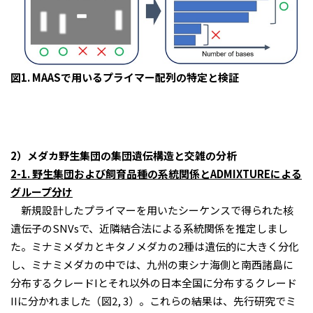
図1. MAASで用いるプライマー配列の特定と検証
2）メダカ野生集団の集団遺伝構造と交雑の分析
2-1. 野生集団および飼育品種の系統関係とADMIXTUREによる
グループ分け
新規設計したプライマーを用いたシーケンスで得られた核
遺伝子のSNVsで、近隣結合法による系統関係を推定しまし
た。ミナミメダカとキタノメダカの2種は遺伝的に大きく分化
し、ミナミメダカの中では、九州の東シナ海側と南西諸島に
分布するクレードIとそれ以外の日本全国に分布するクレード
IIに分かれました（図2, 3）。これらの結果は、先行研究でミ