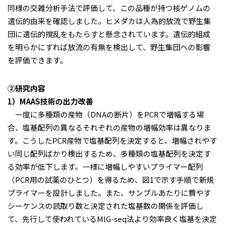
同様の交雑分析手法で評価して、この品種が持つ核ゲノムの
遺伝的由来を確認しました。ヒメダカは人為的放流で野生集
団に遺伝的撹乱をもたらすと懸念されています。遺伝的組成
を明らかにすれば放流の有無を検出して、野生集団への影響
を評価できます。
②研究内容
1）MAAS技術の出力改善
一度に多種類の産物（DNAの断片）をPCRで増幅する場
合、塩基配列の異なるそれぞれの産物の増幅効率は異なりま
す。こうしたPCR産物で塩基配列を決定すると、増幅されやす
い同じ配列ばかり検出するため、多種類の塩基配列を決定す
る効率が低下します。一様に増幅しやすいプライマー配列
（PCR用の試薬のひとつ）を得るため、図1で示す手順で新規
プライマーを設計しました。また、サンプルあたりに費やす
シーケンスの読取り数と決定された塩基数の関係を評価し
て、先行して使われているMIG-seq法より効率良く塩基を決定