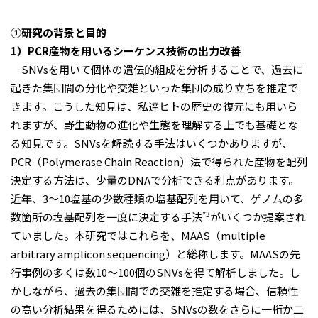
①研究の背景と目的
1）PCR産物を用いるシーケンス技術の出力改善
SNVsを用いて個体の遺伝的組成を分析することで、過去に
起きた集団間の分化や交雑といった集団の成り立ちを推定で
きます。こうした知見は、私達ヒトの歴史の復元にも用いら
れますが、野生動物の進化や生態を理解する上でも基礎とな
る知見です。SNVsを解読する手法はいくつかありますが、
PCR（Polymerase Chain Reaction）法で得られた産物を配列
決定する方法は、少量のDNAで分析できる利点があります。
近年、3～10塩基の少数種類の塩基配列を用いて、ゲノムの多
*3
数箇所の塩基配列を一度に決定する手法
がいくつか提案され
ていました。本研究ではこれらを、MAAS（multiple
arbitrary amplicon sequencing）と総称します。MAASの先
行事例の多くは数10～100個のSNVsを得て解析しました。し
かしながら、過去の集団間での交雑を推定する場合、信頼性
の高い分析結果を得るためには、SNVsの数をさらに一桁か二