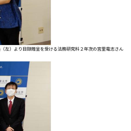
⻑（左）より目録贈呈を受ける法務研究科２年次の宮⾥⻯志さん