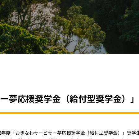
ビサー夢応援奨学金（給付型奨学金）
022年度「おきなわサービサー夢応援奨学金（給付型奨学金）」奨