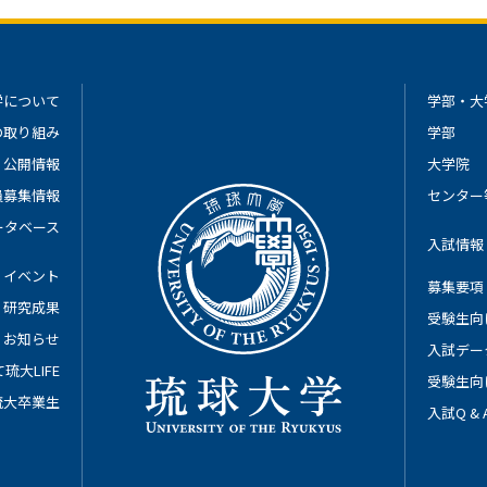
学について
学部・大
の取り組み
学部
公開情報
大学院
員募集情報
センター
ータベース
入試情報
イベント
募集要項
研究成果
受験生向
お知らせ
入試デー
琉大LIFE
受験生向
琉大卒業生
入試Q &