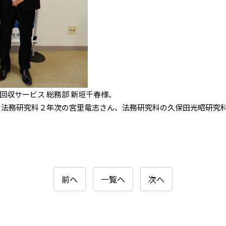
収サービス 総務部 新垣千春様、
、法務研究科２年次の宮⾥⻯志さん、法務研究科の久保⽥光昭研究
前へ
一覧へ
次へ