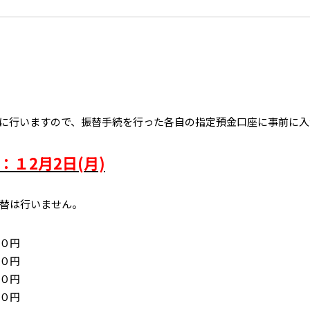
に行いますので、振替手続を行った各自の指定預金口座に事前に入
：１2月2日(月)
替は行いません。
０円
０円
０円
０円