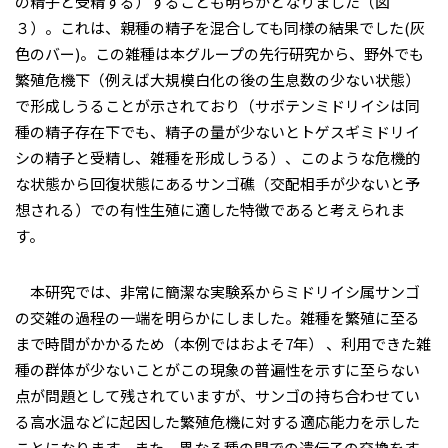
の精子と受精する）することも明らかとなりました（図
３）。これは、親種の精子を混合しても同様の結果でした(灰
色のバー)。この雑種は本グループの先行研究から、野外でも
繁殖危機下（例えば大規模白化の後の生息数の少ない状態）
で形成しうることが示されており（サボテンミドリイシは同
種の精子存在下でも、精子の量が少ないとトゲスギミドリイ
シの精子と受精し、雑種を形成しうる）、このような危機的
な状態から回復状態にあるサンゴ礁（交配相手が少ないと予
想される）での有性生殖に適した特徴であると考えられま
す。
本研究では、非常に簡潔な実験系からミドリイシ属サンゴ
の交雑の過程の一端を明らかにしました。雑種を繁殖に至る
まで時間がかかるため（本例ではおよそ7年） 、利用できた雑
種の群体が少ないことがこの現象の普遍性を示すに至らない
点が問題として残されていますが、サンゴの持ち合わせてい
る高水温などに起因した繁殖危機に対する適応能力を示した
ことになります。また、異なる種の間での遺伝子の交換をす