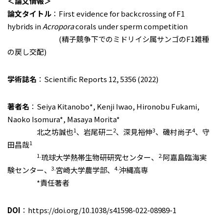
＜論文情報＞
論文タイトル
：First evidence for backcrossing of F1
hybrids in
Acropora
corals under sperm competition
(精子競争下でのミドリイシ属サンゴのF1雑種
の戻し交配)
学術誌名
：Scientific Reports 12, 5356 (2022)
著者名
：Seiya Kitanobo*, Kenji Iwao, Hironobu Fukami,
Naoko Isomura*, Masaya Morita*
1
2
3
4
北之坊誠也
、岩尾研二
、深見裕伸
、磯村尚子
、守
1
田昌哉
1.
2.
琉球大学熱帯生物研研究センター、
阿嘉島臨海実
3.
4.
験センター、
宮崎大学農学部、
沖縄高専
*責任著者
DOI
：https://doi.org/10.1038/s41598-022-08989-1