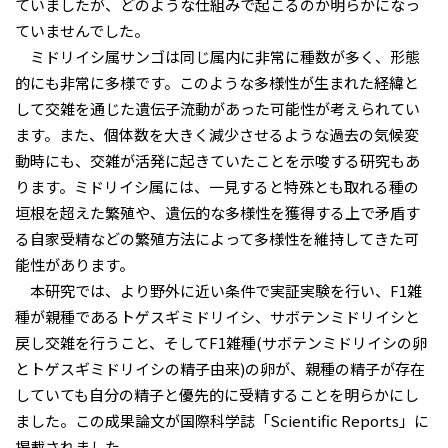
ていましたが、どのような仕組みで起こるのか明らかになっ
ていませんでした。
ミドリイシ属サンゴは同じ属内に非常に種数が多く、形態
的にも非常に多様です。このような多様性が生まれた経緯と
して交雑を通じた遺伝子流動があった可能性が考えられてい
ます。また、個体数を大きく減少させるような過去の気候変
動時にも、交雑が活発に起きていたことを示唆する研究もあ
ります。ミドリイシ属には、一見すると特殊とも取れる種の
垣根を超えた繁殖や、遺伝的な多様性を獲得する上で矛盾す
る自家受精などの繁殖方法によって多様性を維持してきた可
能性があります。
本研究では、より野外に近い条件で実証実験を行い、F1雑
種が親種であるトゲスギミドリイシ、サボテンミドリイシと
戻し交雑を行うこと、そしてF1雑種(サボテンミドリイシの卵
とトゲスギミドリイシの精子由来)の卵が、親種の精子が存在
していても自分の精子と優先的に受精することを明らかにし
ました。この成果論文が国際科学誌「Scientific Reports」に
掲載されました。