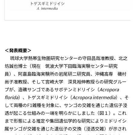
＜発表概要＞
琉球大学熱帯生物圏研究センターの守田昌哉准教授、北之
坊誠也博士（現在 筑波大学下田臨海実験センター研究
員）、阿嘉島臨海実験所の岩尾研二研究員、沖縄高専 磯村
尚子准教授、そして宮崎大学 深見裕伸教授らの研究グルー
プが、造礁サンゴであるサボテンミドリイシ（
Acropora
florida
）、トゲスギミドリイシ（
Acropora intermedia
）、そ
して両種のF1雑種を対象に、サンゴの交雑を通じた遺伝子浸
透が起こる仕組みの一端を明らかにしました（図１）。これ
まで形態による推定や集団遺伝学的な研究によりミドリイシ
属サンゴが交雑を通じた遺伝子の交換（浸透交雑）が示され