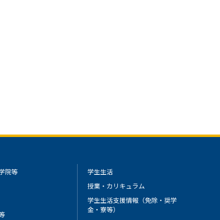
学院等
学生生活
授業・カリキュラム
学生生活支援情報（免除・奨学
金・寮等）
等