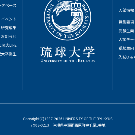
ータベース
入試情報
イベント
募集要項
研究成果
受験生向
お知らせ
入試デー
琉大LIFE
受験生向
琉大卒業生
入試Q &
Copyright(C)1997-2026 UNIVERSITY OF THE RYUKYUS
〒903-0213 沖縄県中頭郡西原町字千原1番地