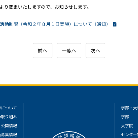
より変更いたしますので、お知らせします。
た活動制限（令和２年８月１日実施）について（通知）
前へ
一覧へ
次へ
学について
学部・大
の取り組み
学部
公開情報
大学院
員募集情報
センター