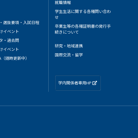
就職情報
学生生活に関する各種問い合わ
せ
・選抜要項・入試日程
卒業生等の各種証明書の発行手
けイベント
続きについて
タ・過去問
研究・地域連携
けイベント
国際交流・留学
 A（随時更新中）
学内関係者専用HP