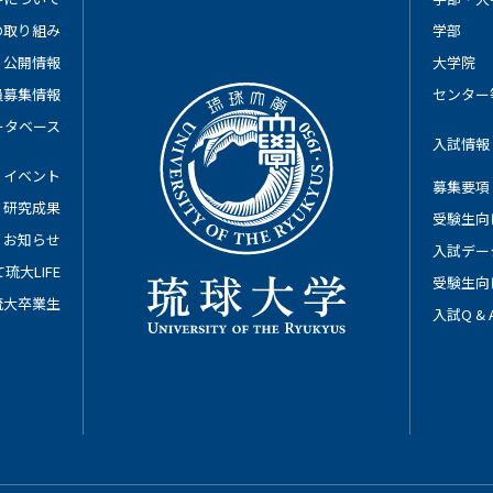
の取り組み
学部
公開情報
大学院
員募集情報
センター
ータベース
入試情報
イベント
募集要項
研究成果
受験生向
お知らせ
入試デー
琉大LIFE
受験生向
琉大卒業生
入試Q &