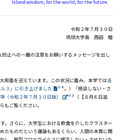
Island wisdom, for the world, for the future.
令和２年７月３０日
琉球大学長 西田 睦
大防止への一層の注意をお願いするメッセージを出し
大局面を迎えています。この状況に鑑み、本学では
活
※４
ベル３」に引き上げました
。）「感染しない・さ
※３
項（令和２年７月３０日版）
（【８月６日追
らもご覧ください。
す。さらに、大学生における飲食を介したクラスター
しめたものだという議論もあるくらい、人間の本質に関
かし、新型コロナウイルスに感染しない・させないた