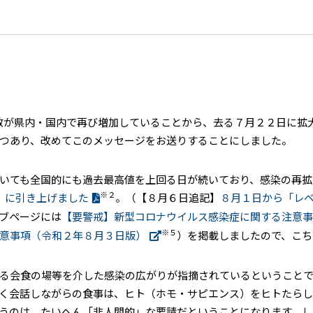
数が県内・国内で再び増加していることから、去る７月２２日に拡
つあり、改めてこのメッセージをお送りすることにしました。
いても全国的にも過去最高値を上回る日が続いており、感染の再拡
※２
」に引き上げました
。（【８月６日追記】
８月１日から「レ
ブページには
【要警戒】新型コロナウイルス感染症に関する注意事
※５
意事項（令和２年８月３日版）
）を掲載しましたので、こち
る会食の場等を介した感染の広がりが指摘されているということで
く会話しながらの食事は、ヒト（ホモ・サピエンス）をヒトたら
うのは、たいへん「非人間的」な要請だということになります。し