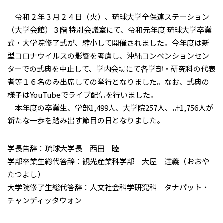
令和２年３月２４日（火）、琉球大学全保連ステーション
（大学会館）３階 特別会議室にて、令和元年度 琉球大学卒業
式・大学院修了式が、縮小して開催されました。今年度は新
型コロナウイルスの影響を考慮し、沖縄コンベンションセン
ターでの式典を中止して、学内会場にて各学部・研究科の代表
者等１６名のみ出席しての挙行となりました。なお、式典の
様子はYouTubeでライブ配信を行いました。
本年度の卒業生、学部1,499人、大学院257人、計1,756人が
新たな一歩を踏み出す節目の日となりました。
学長告辞：琉球大学長 西田 睦
学部卒業生総代答辞：観光産業科学部 大屋 達義（おおや
たつよし）
大学院修了生総代答辞：人文社会科学研究科 タナパット・
チャンディッタウォン