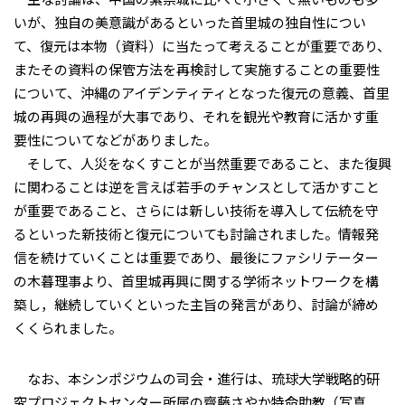
いが、独自の美意識があるといった首里城の独自性につい
て、復元は本物（資料）に当たって考えることが重要であり、
またその資料の保管方法を再検討して実施することの重要性
について、沖縄のアイデンティティとなった復元の意義、首里
城の再興の過程が大事であり、それを観光や教育に活かす重
要性についてなどがありました。
そして、人災をなくすことが当然重要であること、また復興
に関わることは逆を言えば若手のチャンスとして活かすこと
が重要であること、さらには新しい技術を導入して伝統を守
るといった新技術と復元についても討論されました。情報発
信を続けていくことは重要であり、最後にファシリテーター
の木暮理事より、首里城再興に関する学術ネットワークを構
築し，継続していくといった主旨の発言があり、討論が締め
くくられました。
なお、本シンポジウムの司会・進行は、琉球大学戦略的研
究プロジェクトセンター所属の齋藤さやか特命助教（写真