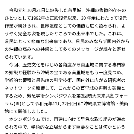
令和元年10月31日に焼失した首里城。沖縄の象徴的存在の
ひとつとして1992年の正殿復元以来、30 年余にわたって復元
作業が続けられ、世界遺産としての価値も広く認められ、よ
うやく完全な姿を現したところでの出来事でした。これは、
県民にとって悲痛な出来事であり、県民のみならず国内外から
の沖縄の痛みへの共感として多くのメッセージが続々と寄せ
られています。
今回、歴史文化をはじめ各角度から首里城に関する専門家
の知識と経験から沖縄の宝である首里城をもう一度見つめ、
学術的な蓄積と最先端の科学技術、国内外に広がる研究者の
ネットワークを駆使して、これからの首里城の再興の契機と
するため、緊急学術シンポジウムを第2回琉大未来共創フォー
ラム(※)として令和元年12月22日(日)に沖縄県立博物館・美術
館にて開催しました。
本シンポジウムでは、再建に向けて早急な取り組みが進め
られる中で、学術的な立場からまず重要なことは何かという