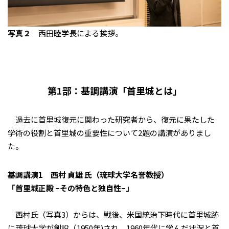
写真２
西田睦学長による挨拶。
第1部：基調講演「首里城とは」
過去に首里城復元に関わった研究者から、復元に果たした
学術の役割と首里城の重要性について2題の講演がありまし
た。
基調講演1 西村 貞雄 氏（琉球大学名誉教授）
「首里城正殿 –その特色と独自性–」
西村氏（写真3）からは、戦後、米国統治下時代に首里城跡
に琉球大学が創設（1950年)され、1960年代に学んだ状況と首