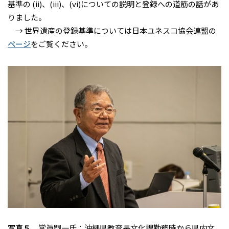
基準の (ii)、(iii)、(vi)についての説明と登録への道筋の話があ
りました。
→ 世界遺産の登録基準については日本ユネスコ協会連盟の
ページ
をご覧ください。
写真５
當眞嗣一氏：沖縄県教育長文化課勤務時から県内文