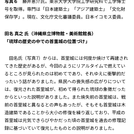
写真６
藤井恵介氏。東京大学大学院工学研究科で工学博士
号を取得。専門は「日本建築士」「アジア建築士」「文化財
保存学」。現在、文化庁文化審議委員。日本イコモス委員。
田名 真之 氏（沖縄県立博物館・美術館館長）
「琉球の歴史の中での首里城の位置づけ」
田名氏（写真7）からは、首里城には何度か焼けて再建され
てきた歴史があるが、今回のようにリアルタイムで燃えてい
るところが見られたのは初めてであり、それゆえに衝撃的だ
ったいう話がありました。県民への喪失感の広がりについて
は、復元された首里城が、初めて得られた琉球の象徴だった
からといった説明がありました。また焼失前の首里城は、戦
前の首里城と異なるとの声もあったが、そもそも首里城は木
造建築であることから大小の修復を繰り返しており、平成の
首里城は元気できらびやかだった頃の首里城を過去の修理記
録に基づいていて復元したものとの説明がありました。