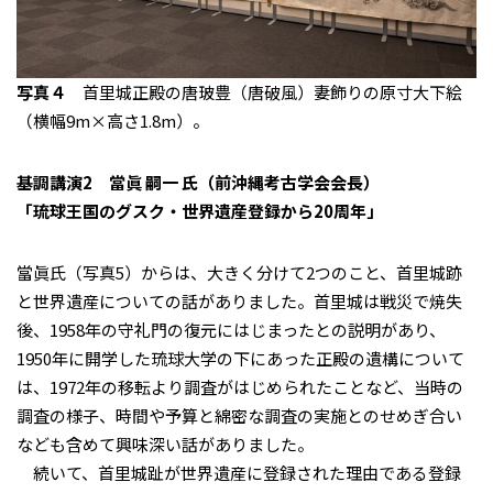
写真４
首里城正殿の唐玻豊（唐破風）妻飾りの原寸大下絵
（横幅9m×高さ1.8m）。
基調講演2 當眞 嗣一 氏（前沖縄考古学会会長）
「琉球王国のグスク・世界遺産登録から20周年」
當眞氏（写真5）からは、大きく分けて2つのこと、首里城跡
と世界遺産についての話がありました。首里城は戦災で焼失
後、1958年の守礼門の復元にはじまったとの説明があり、
1950年に開学した琉球大学の下にあった正殿の遺構について
は、1972年の移転より調査がはじめられたことなど、当時の
調査の様子、時間や予算と綿密な調査の実施とのせめぎ合い
なども含めて興味深い話がありました。
続いて、首里城趾が世界遺産に登録された理由である登録