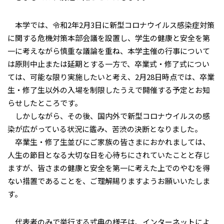
本学では、令和2年2月3日に新型コロナウイルス感染症対策
に関する危機対策本部会議を設置し、学生の健康と安全を第
一に考えながら慎重な議論を重ね、本学主催の行事について
は原則中止または延期とする一方で、卒業式・修了式につい
ては、可能な限り実施したいと考え、2月28日時点では、卒業
生・修了生以外の入場を制限したうえで開催する予定とお知
らせしたところです。
しかしながら、その後、国内外で新型コロナウイルスの感
染が広がっている状況に鑑み、苦渋の決断となりました。
卒業生・修了生並びにご家族の皆さまにおかれましては、
人生の節目となる大切な日を心待ちにされていたことと存じ
ますが、皆さまの健康と安全を第一に考えた上でのやむを得
ない措置であることを、ご理解賜りますようお願いいたしま
す。
代表者のみで挙行する式典の様子は、インターネットによ