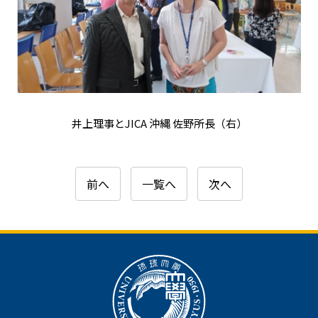
井上理事とJICA 沖縄 佐野所長（右）
前へ
一覧へ
次へ