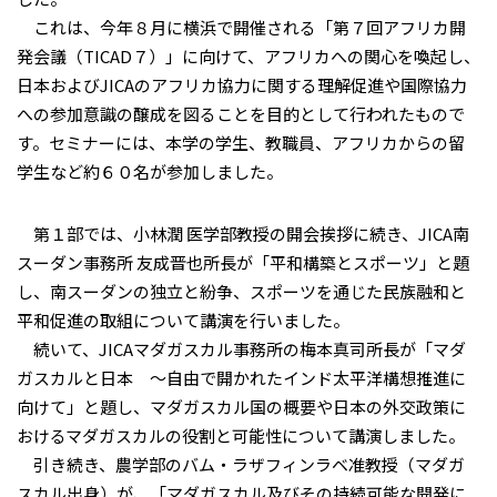
これは、今年８月に横浜で開催される「第７回アフリカ開
発会議（TICAD７）」に向けて、アフリカへの関心を喚起し、
日本およびJICAのアフリカ協力に関する理解促進や国際協力
への参加意識の醸成を図ることを目的として行われたもので
す。セミナーには、本学の学生、教職員、アフリカからの留
学生など約６０名が参加しました。
第１部では、小林潤 医学部教授の開会挨拶に続き、JICA南
スーダン事務所 友成晋也所長が「平和構築とスポーツ」と題
し、南スーダンの独立と紛争、スポーツを通じた民族融和と
平和促進の取組について講演を行いました。
続いて、JICAマダガスカル事務所の梅本真司所長が「マダ
ガスカルと日本 ～自由で開かれたインド太平洋構想推進に
向けて」と題し、マダガスカル国の概要や日本の外交政策に
おけるマダガスカルの役割と可能性について講演しました。
引き続き、農学部のバム・ラザフィンラベ准教授（マダガ
スカル出身）が、「マダガスカル及びその持続可能な開発に