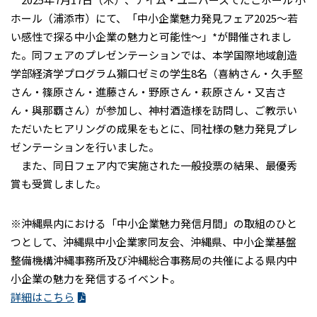
ホール（浦添市）にて、「中小企業魅力発見フェア2025～若
い感性で探る中小企業の魅力と可能性～」*が開催されまし
た。同フェアのプレゼンテーションでは、本学国際地域創造
学部経済学プログラム獺口ゼミの学生8名（喜納さん・久手堅
さん・篠原さん・進藤さん・野原さん・萩原さん・又吉さ
ん・與那覇さん）が参加し、神村酒造様を訪問し、ご教示い
ただいたヒアリングの成果をもとに、同社様の魅力発見プレ
ゼンテーションを行いました。
また、同日フェア内で実施された一般投票の結果、最優秀
賞も受賞しました。
※沖縄県内における「中小企業魅力発信月間」の取組のひと
つとして、沖縄県中小企業家同友会、沖縄県、中小企業基盤
整備機構沖縄事務所及び沖縄総合事務局の共催による県内中
小企業の魅力を発信するイベント。
詳細はこちら