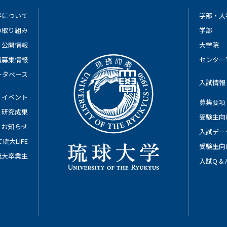
学について
学部・大
の取り組み
学部
公開情報
大学院
員募集情報
センター
ータベース
入試情報
イベント
募集要項
研究成果
受験生向
お知らせ
入試デー
琉大LIFE
受験生向
琉大卒業生
入試Q &