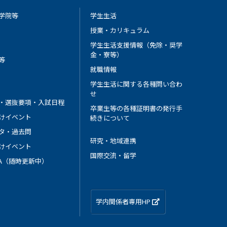
学院等
学生生活
授業・カリキュラム
学生生活支援情報（免除・奨学
金・寮等）
等
就職情報
学生生活に関する各種問い合わ
せ
・選抜要項・入試日程
卒業生等の各種証明書の発行手
けイベント
続きについて
タ・過去問
研究・地域連携
けイベント
国際交流・留学
 A（随時更新中）
学内関係者専用HP