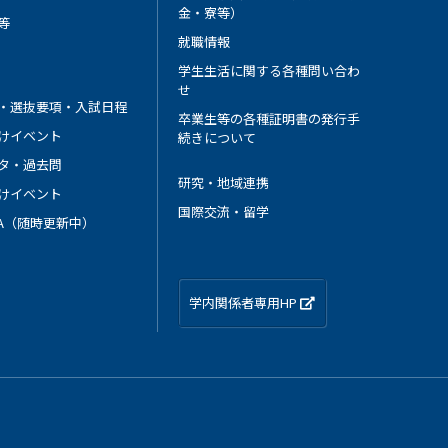
金・寮等）
等
就職情報
学生生活に関する各種問い合わ
せ
・選抜要項・入試日程
卒業生等の各種証明書の発行手
けイベント
続きについて
タ・過去問
研究・地域連携
けイベント
国際交流・留学
 A（随時更新中）
学内関係者専用HP