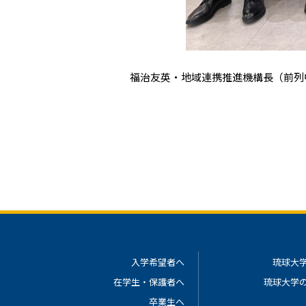
福治友英・地域連携推進機構長（前列
入学希望者へ
琉球大
在学生・保護者へ
琉球大学
卒業生へ