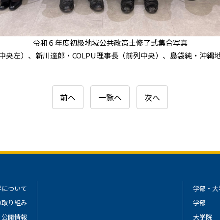
令和６年度初級地域公共政策士修了式集合写真
中央左）、新川達郎・COLPU理事長（前列中央）、島袋純・沖縄
前へ
一覧へ
次へ
学について
学部・大
の取り組み
学部
公開情報
大学院