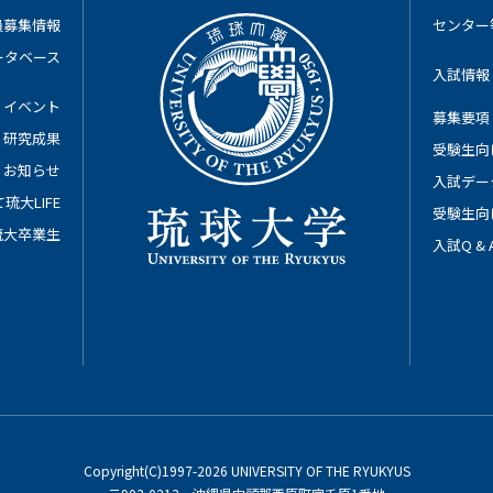
員募集情報
センター
ータベース
入試情報
イベント
募集要項
研究成果
受験生向
お知らせ
入試デー
琉大LIFE
受験生向
琉大卒業生
入試Q &
Copyright(C)1997-2026 UNIVERSITY OF THE RYUKYUS