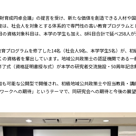
財育成円卓会議」の提言を受け、新たな価値を創造できる人材や国
度は、社会人を対象とする体系的で専門性の高い教育プログラムと
目の資格対象科目は、本学の学生も加え、8科目合計で延べ258人
資格教育プログラムを修了した14名（社会人9名、本学学生5名）が
くの資格者を輩出しています。地域公共政策士の認証機関である一般
修了式（資格証明書授与式）が本学の研究者交流施設・50周年記念
加も可能な公開型で開催され、初級地域公共政策士や担当教員・講
ワークへの期待」というテーマで、同研究会への期待と今後の展