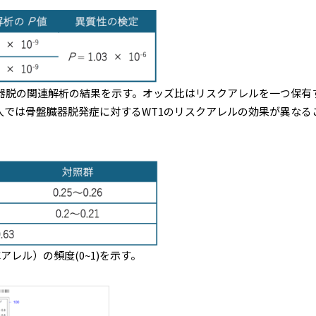
ルC ]と骨盤臓器脱の関連解析の結果を示す。オッズ比はリスクアレルを
米人では骨盤臓器脱発症に対するWT1のリスクアレルの効果が異なる
(Cアレル）の頻度(0~1)を示す。