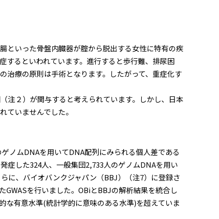
腸といった骨盤内臓器が腟から脱出する女性に特有の疾
症するといわれています。進行すると歩行難、排尿困
の治療の原則は手術となります。したがって、重症化す
（注２）が関与すると考えられています。しかし、日本
れていませんでした。
のゲノムDNAを用いてDNA配列にみられる個人差である
た324人、一般集団2,733人のゲノムDNAを用い
さらに、バイオバンクジャパン（BBJ）（注7）に登録さ
たGWASを行いました。OBiとBBJの解析結果を統合し
計学的な有意水準(統計学的に意味のある水準)を超えていま