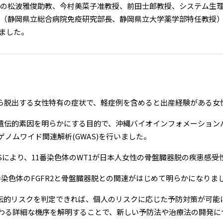
の松波雅俊助教、今村美菜子准教授、前田士郎教授、システム生理
（静岡県立総合病院免疫研究部長、静岡県立大学薬学部特任教授
されました。
ら脱出する女性特有の症状で、軽症例を含めると出産経験がある女
伝的素因を明らかにする目的で、沖縄バイオインフォメーションバン
ノムワイド関連解析(GWAS)を行いました。
Sにより、11番染色体のWT1が日本人女性の骨盤臓器脱の疾患感
0番染色体のFGFR2と骨盤臓器脱との関連がはじめて明らかになりま
伝的リスクを判定できれば、個人のリスクに応じた予防対策が可能
に関わる詳細な機序を解明することで、新しい予防法や治療法の開発に