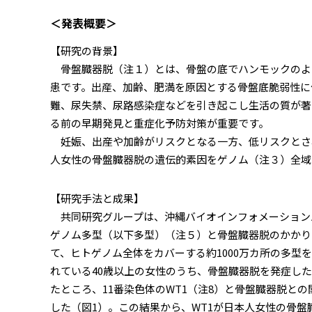
＜発表概要＞
【研究の背景】
骨盤臓器脱（注１）とは、骨盤の底でハンモックのよ
患です。出産、加齢、肥満を原因とする骨盤底脆弱性に
難、尿失禁、尿路感染症などを引き起こし生活の質が著
る前の早期発見と重症化予防対策が重要です。
妊娠、出産や加齢がリスクとなる一方、低リスクとさ
人女性の骨盤臓器脱の遺伝的素因をゲノム（注３）全域
【研究手法と成果】
共同研究グループは、沖縄バイオインフォメーションバン
ゲノム多型（以下多型）（注５）と骨盤臓器脱のかかりや
て、ヒトゲノム全体をカバーする約1000万カ所の多型
れている40歳以上の女性のうち、骨盤臓器脱を発症した44
たところ、11番染色体のWT1（注8）と骨盤臓器脱との
した（図1）。この結果から、WT1が日本人女性の骨