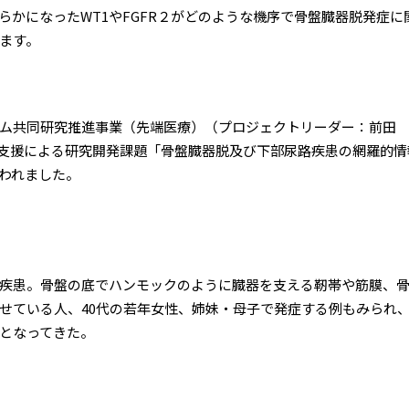
かになったWT1やFGFR２がどのような機序で骨盤臓器脱発症
ます。
ム共同研究推進事業（先端医療）（プロジェクトリーダー：前田 
の支援による研究開発課題「骨盤臓器脱及び下部尿路疾患の網羅的
り行われました。
疾患。骨盤の底でハンモックのように臓器を支える靭帯や筋膜、
せている人、40代の若年女性、姉妹・母子で発症する例もみられ
となってきた。