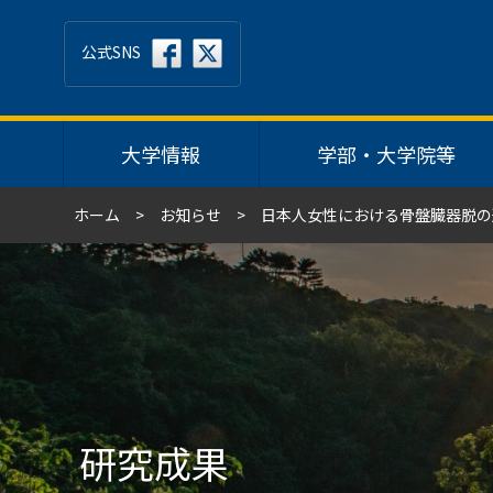
公式SNS
大学情報
学部・大学院等
ホーム
お知らせ
日本人女性における骨盤臓器脱の
研究成果