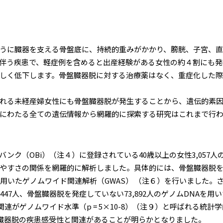
うに臓器を支える骨盤底に、持続的重みがかかり、膀胱、子宮、直
伴う疾患で、軽症例を含めると出産経験がある女性の約４割にも発
しく低下します。骨盤臓器脱に対する治療薬はなく、重症化した際
れる未経産婦女性にも骨盤臓器脱が発生することから、遺伝的素因
にわたる全ての遺伝情報から網羅的に探索する研究はこれまで行わ
ク（OBi）（注４）に登録されている40歳以上の女性3,057人
すさの関係を網羅的に解析しました。具体的には、骨盤臓器脱を発症し
を用いたゲノムワイド関連解析（GWAS） （注６）を行いました。
7人、骨盤臓器脱を発症していない73,892人のゲノムDNAを用い
関連がゲノムワイド水準（p = 5×10-8）（注９）と呼ばれる統
盤臓器脱の疾患感受性と関連があることが明らかとなりました。