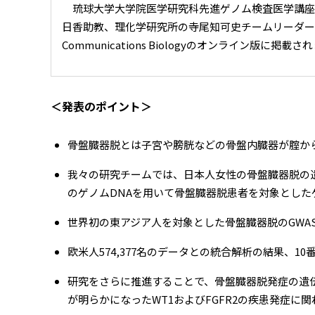
琉球大学大学院医学研究科先進ゲノム検査医学講座
日香助教、理化学研究所の寺尾知可史チームリーダー
Communications Biologyのオンライン版に掲載
＜発表のポイント＞
骨盤臓器脱とは子宮や膀胱などの骨盤内臓器が腟か
我々の研究チームでは、日本人女性の骨盤臓器脱の遺
のゲノムDNAを用いて骨盤臓器脱患者を対象としたゲ
世界初の東アジア人を対象とした骨盤臓器脱のGWA
欧米人574,377名のデータとの統合解析の結果、1
研究をさらに推進することで、骨盤臓器脱発症の遺
が明らかになったWT1およびFGFR2の疾患発症