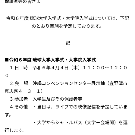
保護者等の皆さま
令和６年度 琉球大学入学式・大学院入学式については、下記
のとおり実施を予定しております。
記
■令和６年度 琉球大学入学式・大学院入学式
１.日 時 令和６年４月４日（木）１１：００～１２：０
０
２.会 場 沖縄コンベンションセンター展示棟（宜野湾市
真志喜４－３－１）
３.参加者 入学生及びその保護者等
４.その他 ・当日は、ライブでの映像配信を予定していま
す。
・大学からシャトルバス（大学－会場間）を運
行します。