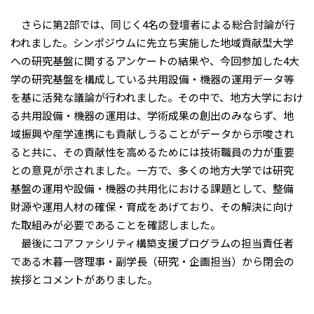
さらに第2部では、同じく4名の登壇者による総合討論が行
われました。シンポジウムに先立ち実施した地域貢献型大学
への研究基盤に関するアンケートの結果や、今回参加した4大
学の研究基盤を構成している共用設備・機器の運用データ等
を基に活発な議論が行われました。その中で、地方大学におけ
る共用設備・機器の運用は、学術成果の創出のみならず、地
域振興や産学連携にも貢献しうることがデータから示唆され
ると共に、その貢献性を高めるためには技術職員の力が重要
との意見が示されました。一方で、多くの地方大学では研究
基盤の運用や設備・機器の共用化における課題として、整備
財源や運用人材の確保・育成をあげており、その解決に向け
た取組みが必要であることを確認しました。
最後にコアファシリティ構築支援プログラムの担当責任者
である木暮一啓理事・副学長（研究・企画担当）から閉会の
挨拶とコメントがありました。