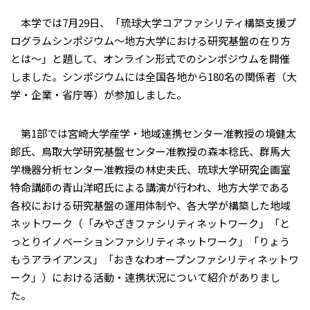
本学では7月29日、「琉球大学コアファシリティ構築支援プ
ログラムシンポジウム～地方大学における研究基盤の在り方
とは～」と題して、オンライン形式でのシンポジウムを開催
しました。シンポジウムには全国各地から180名の関係者（大
学・企業・省庁等）が参加しました。
第1部では宮崎大学産学・地域連携センター准教授の境健太
郎氏、鳥取大学研究基盤センター准教授の森本稔氏、群馬大
学機器分析センター准教授の林史夫氏、琉球大学研究企画室
特命講師の青山洋昭氏による講演が行われ、地方大学である
各校における研究基盤の運用体制や、各大学が構築した地域
ネットワーク（「みやざきファシリティネットワーク」「と
っとりイノベーションファシリティネットワーク」「りょう
もうアライアンス」「おきなわオープンファシリティネットワ
ーク」）における活動・連携状況について紹介がありまし
た。