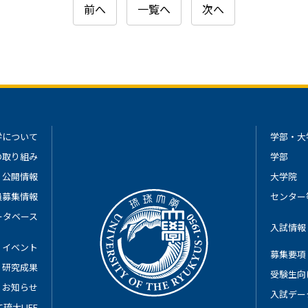
前へ
一覧へ
次へ
学について
学部・大
の取り組み
学部
公開情報
大学院
員募集情報
センター
ータベース
入試情報
イベント
募集要項
研究成果
受験生向
お知らせ
入試デー
琉大LIFE