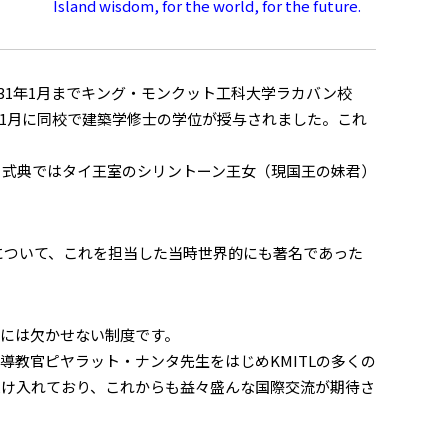
Island wisdom, for the world, for the future.
31年1月までキング・モンクット工科大学ラカバン校
留学し、令和元年11月に同校で建築学修士の学位が授与されました。これ
。式典ではタイ王室のシリントーン王女（現国王の妹君）
画について、これを担当した当時世界的にも著名であった
には欠かせない制度です。
導教官ピヤラット・ナンタ先生をはじめKMITLの多くの
受け入れており、これからも益々盛んな国際交流が期待さ