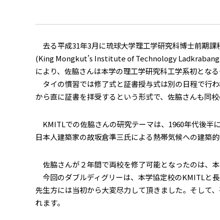
去る平成31年3月に琉球大学理工学研究科博士前期課程
(King Mongkut’s Institute of Techn
により、佐脇さんは本学の理工学研究科工学系初とな
タイの慣習では修了式と証書授与式は別の日程で行われ
から直に証書を拝受するという形式で、佐脇さんも同校
KMITLでの佐脇さんの研究テーマは、1960年代
日本人建築家の故坂倉準三氏による熱帯気候への建築的
佐脇さんが２年間で両校を修了可能となったのは、本
今回のダブルディグリーは、本学協定校のKMITLと長
先生方には当初から大変尽力して頂きました。そして、平
れます。