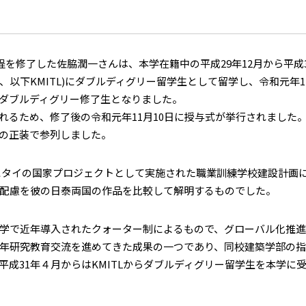
を修了した佐脇潤一さんは、本学在籍中の平成29年12月から平成
ology Ladkrabang、以下KMITL)にダブルディグリー留学生として
るダブルディグリー修了生となりました。
るため、修了後の令和元年11月10日に授与式が挙行されました
の正装で参列しました。
後半にタイの国家プロジェクトとして実施された職業訓練学校建設計
配慮を彼の日泰両国の作品を比較して解明するものでした。
学で近年導入されたクォーター制によるもので、グローバル化推進
年研究教育交流を進めてきた成果の一つであり、同校建築学部の指
成31年４月からはKMITLからダブルディグリー留学生を本学に