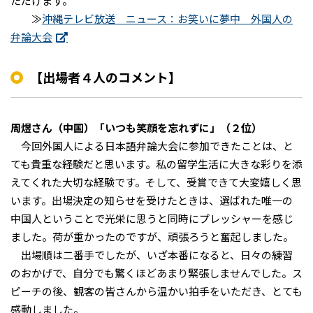
ただけます。
≫
沖縄テレビ放送 ニュース：お笑いに夢中 外国人の
弁論大会
【出場者４人のコメント】
周煜さん（中国）「いつも笑顔を忘れずに」（２位）
今回外国人による日本語弁論大会に参加できたことは、と
ても貴重な経験だと思います。私の留学生活に大きな彩りを添
えてくれた大切な経験です。そして、受賞できて大変嬉しく思
います。出場決定の知らせを受けたときは、選ばれた唯一の
中国人ということで光栄に思うと同時にプレッシャーを感じ
ました。荷が重かったのですが、頑張ろうと奮起しました。
出場順は二番手でしたが、いざ本番になると、日々の練習
のおかげで、自分でも驚くほどあまり緊張しませんでした。ス
ピーチの後、観客の皆さんから温かい拍手をいただき、とても
感動しました。