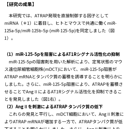
【研究の成果】
本研究では、ATRAP発現を直接制御する因子として
miRNA（＊1）に着目し、ヒトとマウスで共通に働くmiR-
125a-5p/miR-125b-5p (miR-125-5p)を同定しました（図
1）。
（1）miR-125-5pを阻害によるAT1Rシグナル活性化の抑制
miR-125-5pの阻害剤を用いた解析により、定常状態のマウ
ス遠位尿細管細胞株(mDCT)において、miR-125-5p阻害が
ATRAP mRNAとタンパク質の蓄積を誘導することを明らかに
しました。さらに、miR-125-5p阻害により、ATRAPを蓄積さ
せることでAngⅡによるAT1Rシグナル活性化を抑制できるこ
とを発見しました（図1右）。
（2）AngⅡを刺激によるATRAP タンパク質の低下
これらの発見と平行し、mDCT細胞において、AngⅡ刺激に
よりATRAP mRNAが増加する一方で、ATRAPタンパク質が低
下することを明らかにしました。さらに、AngⅡ刺激により