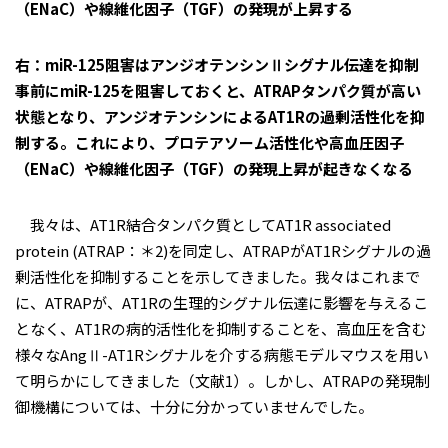
（ENaC）や線維化因子（TGF）の発現が上昇する
右：miR-125阻害はアンジオテンシンⅡシグナル伝達を抑制
事前にmiR-125を阻害しておくと、ATRAPタンパク質が高い
状態となり、アンジオテンシンによるAT1Rの過剰活性化を抑
制する。これにより、プロテアソーム活性化や高血圧因子
（ENaC）や線維化因子（TGF）の発現上昇が起きなくなる
我々は、AT1R結合タンパク質としてAT1R associated
protein (ATRAP：＊2)を同定し、ATRAPがAT1Rシグナルの過
剰活性化を抑制することを示してきました。我々はこれまで
に、ATRAPが、AT1Rの生理的シグナル伝達に影響を与えるこ
となく、AT1Rの病的活性化を抑制することを、高血圧を含む
様々なAngⅡ-AT1Rシグナルを介する病態モデルマウスを用い
て明らかにしてきました（文献1）。しかし、ATRAPの発現制
御機構については、十分に分かっていませんでした。