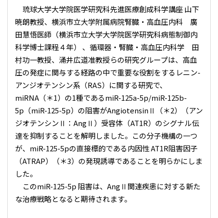
琉球大学大学院医学研究科先進医療創成科学講座 山下
暁朗教授、横浜市立大学附属病院腎臓・高血圧内科 廣
田慧悟医師（横浜市立大学大学院医学研究科病態制御内
科学博士課程４年） 、循環器・腎臓・高血圧内科学 田
村功一教授、涌井広道准教授らの研究グループは、高血
圧の発症に関与する経路の中で重要な役割をするレニン-
アンジオテンシン系（RAS）に関する研究で、
miRNA（＊1）の1種であるmiR-125a-5p/miR-125b-
5p（miR-125-5p）の阻害がAngiotensinⅡ（＊2）（アン
ジオテンシンⅡ：AngⅡ）受容体（AT1R）のシグナル伝
達を抑制することを解明しました。この分子機構の一つ
が、miR-125-5pの直接標的である内因性 AT1R阻害因子
（ATRAP）（＊3）の発現誘導であることを明らかにしま
した。
このmiR-125-5p 阻害は、AngⅡ関連疾患に対する新た
な治療戦略となると期待されます。