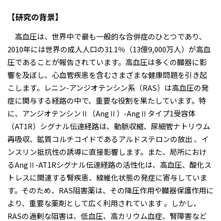
【研究の背景】
高血圧は、世界中で最も一般的な合併症のひとつであり、
2010年には世界の成人人口の31.1％（13億9,000万人）が高血
圧であることが報告されています。高血圧は多くの臓器に影
響を及ぼし、心血管疾患を含むさまざまな健康問題を引き起
こします。レニン-アンジオテンシン系（RAS）は高血圧の発
症に関与する経路の中で、重要な役割を果たしています。特
に、アンジオテンシンⅡ（AngⅡ）-AngⅡタイプ1受容体
（AT1R）シグナル伝達経路は、動脈収縮、尿細管ナトリウム
再吸収、鉱質コルチコイドであるアルドステロンの放出 、イ
ンスリン抵抗性の誘導に直接影響します。また、局所におけ
るAngⅡ-AT1Rシグナル伝達経路の活性化は、高血圧、酸化ス
トレスに関連する腎疾患、線維化状態の発症に寄与していま
す。そのため、RAS阻害薬は、その降圧作用や臓器保護作用に
より、重要な薬剤として広く利用されています 。しかし、
RASの過剰な阻害は、低血圧、高カリウム血症、腎障害など