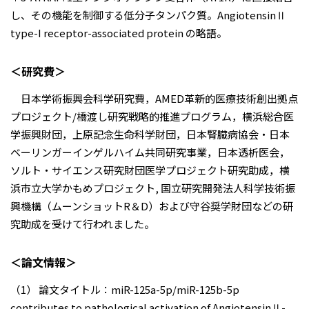
し、その機能を制御する低分子タンパク質。AngiotensinⅡ
type-I receptor-associated protein の略語。
＜研究費＞
日本学術振興会科学研究費，AMED革新的医療技術創出拠点
プロジェクト/橋渡し研究戦略的推進プログラム，横浜総合医
学振興財団，上原記念生命科学財団，日本腎臓病協会・日本
ベーリンガーインゲルハイム共同研究事業，日本透析医会，
ソルト・サイエンス研究財団医学プロジェクト研究助成，横
浜市立大学かもめプロジェクト, 国立研究開発法人科学技術振
興機構（ムーンショットR＆D）および守谷奨学財団などの研
究助成を受けて行われました。
＜論文情報＞
（1） 論文タイトル：miR-125a-5p/miR-125b-5p
contributes to pathological activation of AngiotensinⅡ-