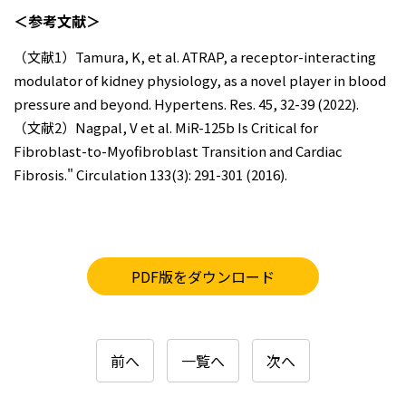
＜参考文献＞
（文献1）Tamura, K, et al. ATRAP, a receptor-interacting
modulator of kidney physiology, as a novel player in blood
pressure and beyond. Hypertens. Res. 45, 32-39 (2022).
（文献2）Nagpal, V et al. MiR-125b Is Critical for
Fibroblast-to-Myofibroblast Transition and Cardiac
Fibrosis." Circulation 133(3): 291-301 (2016).
PDF版をダウンロード
前へ
一覧へ
次へ