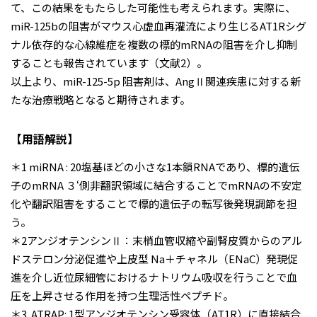
て、この結果をもたらした可能性も考えられます。実際に、
miR-125bの阻害がマウス心虚血再灌流により生じるAT1Rシグ
ナル依存的な心線維症を複数の標的mRNAの阻害を介し抑制
することも報告されています（文献2）。
以上より、miR-125-5p 阻害剤は、AngⅡ関連疾患に対する新
たな治療戦略となると期待されます。
【用語解説】
＊1 miRNA : 20塩基ほどの小さな1本鎖RNAであり、標的遺伝
子のmRNA ３‘側非翻訳領域に結合することでmRNAの不安定
化や翻訳阻害をすることで標的遺伝子の転写後発現調節を担
う。
＊2アンジオテンシンⅡ：末梢血管収縮や副腎皮質からのアル
ドステロン分泌促進や上皮型 Na＋チャネル（ENaC）発現促
進を介し近位尿細管におけるナトリウム吸収を行うことで血
圧を上昇させる作用を持つ生理活性ペプチド。
＊3 ATRAP: 1型アンジオテンシン受容体（AT1R）に直接結合