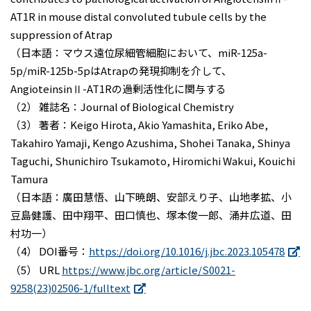
AT1R in mouse distal convoluted tubule cells by the
suppression of Atrap
（日本語：マウス遠位尿細管細胞において、miR-125a-
5p/miR-125b-5pはAtrapの発現抑制を介して、
AngioteinsinⅡ-AT1Rの過剰活性化に関与する
（2） 雑誌名：Journal of Biological Chemistry
（3） 著者：Keigo Hirota, Akio Yamashita, Eriko Abe,
Takahiro Yamaji, Kengo Azushima, Shohei Tanaka, Shinya
Taguchi, Shunichiro Tsukamoto, Hiromichi Wakui, Kouichi
Tamura
（日本語：廣田慧悟、山下暁朗、安部えり子、山地孝拡、小
豆島健護、田中翔平、田口慎也、塚本俊一郎、涌井広道、田
村功一）
（4） DOI番号：
https://doi.org/10.1016/j.jbc.2023.105478
（5） URL
https://www.jbc.org/article/S0021-
9258(23)02506-1/fulltext