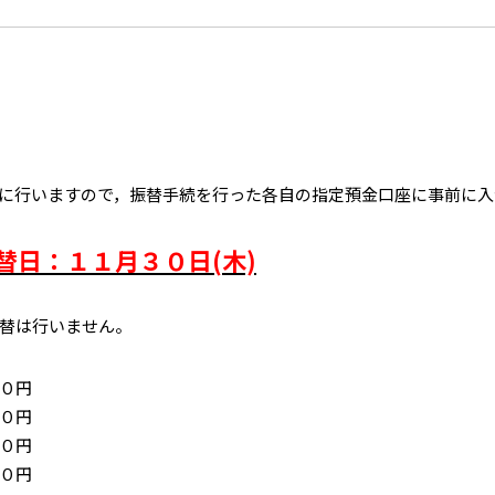
に行いますので，振替手続を行った各自の指定預金口座に事前に入
替日：１１月３０日(木)
替は行いません。
０円
０円
０円
０円