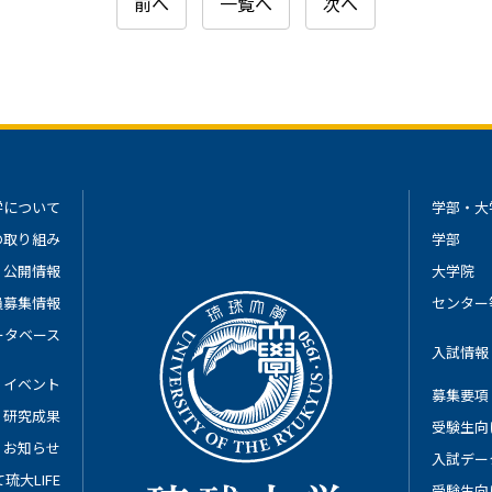
前へ
一覧へ
次へ
学について
学部・大
の取り組み
学部
公開情報
大学院
員募集情報
センター
ータベース
入試情報
イベント
募集要項
研究成果
受験生向
お知らせ
入試デー
琉大LIFE
受験生向