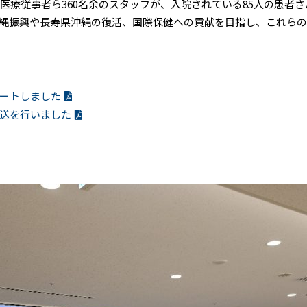
医療従事者ら360名余のスタッフが、入院されている85人の患者
縄振興や長寿県沖縄の復活、国際保健への貢献を目指し、これらの
ートしました
送を行いました