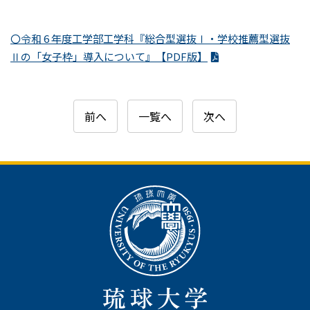
〇令和 6 年度工学部工学科『総合型選抜Ⅰ・学校推薦型選抜
Ⅱの「女子枠」導入について』【PDF版】
前へ
一覧へ
次へ