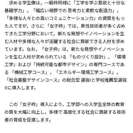
求める学生像は，一般枠同様に「工学を学ぶ意欲と十分な
基礎学力」，「幅広い視野での 思考力と柔軟な創造力」，
「多様な人々との高いコミュニケーション力」の資質をもっ
た人ですが，さらに 「女子枠」では，男性技術者が多く占め
てきた工学分野において，新たな発想やイノベーションを生
む人材や多様な人々が活躍する社会に貢献できる人材を求め
ています。なお，「女子枠」は，新たな発想やイノベーショ
ンを生む人材が求められている 「ものづくり設計」，「環境
工学」および「持続可能な都市デザイン」の専門コースであ
る 「機械工学コース」，「エネルギー環境工学コース」，
「社会基盤デザインコース」の総合型 選抜Iと学校推薦型選抜
IIに導入します。
この「女子枠」導入により，工学部への入学生全体の教育
の質を大幅に向上し，多様で 高度化する社会に貢献する技術
者の育成を促進します。