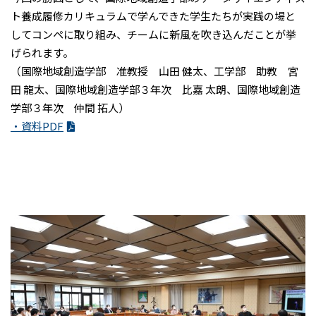
ト養成履修カリキュラムで学んできた学生たちが実践の場と
してコンペに取り組み、チームに新風を吹き込んだことが挙
げられます。
（国際地域創造学部 准教授 山田 健太、工学部 助教 宮
田 龍太、国際地域創造学部３年次 比嘉 太朗、国際地域創造
学部３年次 仲間 拓人）
・資料PDF