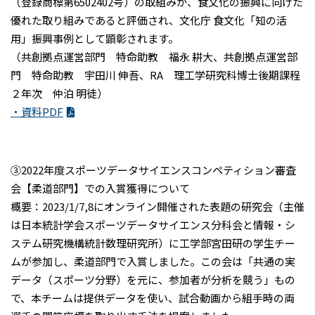
（登録商標第6502402号）の取組みが、食文化の振興に向けた
優れた取り組みであると評価され、文化庁 食文化「知の活
用」振興事例として顕彰されます。
（共創拠点運営部門 特命助教 福永 耕大、共創拠点運営部
門 特命助教 宇田川 伸吾、RA 理工学研究科博士後期課程
２年次 仲泊 明徒）
・資料PDF
③2022年度スポーツデータサイエンスコンペティション審査
会【柔道部門】での入賞獲得について
概要：2023/1/7,8にオンライン開催された表題の研究会（主催
は日本統計学会スポーツデータサイエンス分科会と情報・シ
ステム研究機構統計数理研究所）に工学部宮田研の学生チー
ムが参加し、柔道部門で入賞しました。この会は「共通の実
データ（スポーツ分野）を元に、参加者が分析を競う」もの
で、本チームは提供データを使い、試合動画から組手時の両