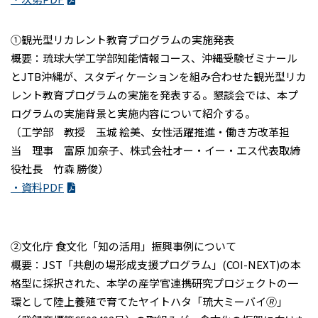
①観光型リカレント教育プログラムの実施発表
概要：琉球大学工学部知能情報コース、沖縄受験ゼミナール
とJTB沖縄が、スタディケーションを組み合わせた観光型リカ
レント教育プログラムの実施を発表する。懇談会では、本プ
ログラムの実施背景と実施内容について紹介する。
（工学部 教授 玉城 絵美、女性活躍推進・働き方改革担
当 理事 富原 加奈子、株式会社オー・イー・エス代表取締
役社長 竹森 勝俊）
・資料PDF
②文化庁 食文化「知の活用」振興事例について
概要：JST「共創の場形成支援プログラム」(COI-NEXT)の本
格型に採択された、本学の産学官連携研究プロジェクトの一
環として陸上養殖で育てたヤイトハタ「琉大ミーバイ🄬」