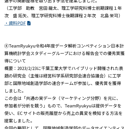
選手の関節座標を取り出す手法を提案しました。
（工学部 助教 宮田 龍太、理工学研究科博士前期課程１年
次 盛 拓矢、理工学研究科博士後期課程２年次 北島 栄司）
・資料PDF
④TeamRyukyu令和4年度データ解析コンペティション日本計
算機統計学会スタディーグループにおける報告会での優秀賞獲
得について
概要：2023/2/23に千葉工業大学でハイブリッド開催された表
題の研究会（主催は経営科学系研究部会連合協議会）に工学
部と国際地域創造学部の連合チームが参加し、優秀賞を獲得
しました。
この会は「共通の実データ（マーケティング分野）を元に、
参加者が分析を競う」もので、TeamRyukyuは提供データを
使い、EC サイトの販売履歴から売上の異変を検知する方法を
提案しました。
今回の勝因として、国際地域創造学部のデータサイエンティス