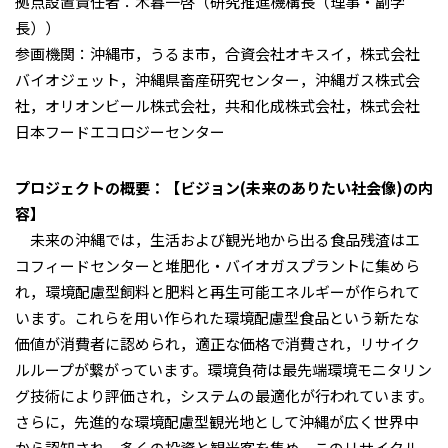
拠点設置責任者：木暮一啓（研究推進機構長（理事・副学
長））
参画機関：沖縄市，うるま市，合資会社オキスイ，株式会社
バイオジェット，沖縄県畜産研究センター，沖縄ガス株式会
社，オリオンビール株式会社，共和化成株式会社，株式会社
日本フードエコロジーセンター
プロジェクトの概要：【ビジョン(未来のありたい社会像)の内
容】
未来の沖縄では，生活および観光地から出る食品残渣はエ
コフィードセンターと堆肥化・バイオガスプラントに集めら
れ，環境配慮型飼料と肥料と再生可能エネルギーが作られて
います。これらを用い作られた環境配慮型食品という新たな
価値が消費者に認められ，適正な価格で消費され，リサイク
ルループが繋がっています。環境負荷は最先端環境モニタリン
グ技術により評価され，システムの最適化が行われています。
さらに，先進的な環境配慮型観光地として沖縄が広く世界中
から認知され，多くの投資と観光客を集め，このリサイクル