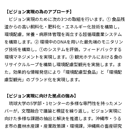
【ビジョン実現の為のアプローチ】
ビジョン実現のために次の3つの取組を行います。① 食品残
渣からの高い飼料化・肥料化・エネルギー化技術を構築し，
環境配慮，栄養・病原体管理を両立する超循環農業システム
を構築します。② 環境中のDNAを用いた最先端のモニタリン
グ技術を構築し，①のシステムを評価，フィードバックする
環境マネジメントを実現します。③ 観光ホテルにおける食の
リサイクルループを構築し環境配慮型観光を実施します。ま
た，効果的な情報発信により「環境配慮型食品」と「環境配
慮型観光」のブランド化を実現します。
【ビジョン実現に向けた拠点の強み】
琉球大学の5学部・1センターの多様な専門性を持ったメン
バーが，文理融合で議論と検証を繰り返し，ビジョン実現に
向けた多様な課題の抽出と解決を推進します。沖縄市・うる
ま市の農林水産課・産業政策課・環境課，沖縄県の畜産研究