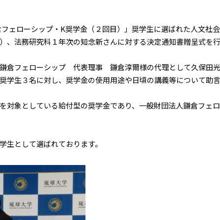
鎌倉フェローシップ・K奨学金（２回目）」奨学生に選ばれた人文社
）、法務研究科１年次の知念新さんに対する決定通知書贈呈式を
鎌倉フェローシップ 代表理事 鎌倉淳爾様の代理として久保田光
奨学生３名に対し、奨学金の使用用途や日頃の講義等について助
を対象としている給付型の奨学金であり、一般財団法人鎌倉フェロ
学生として選ばれております。