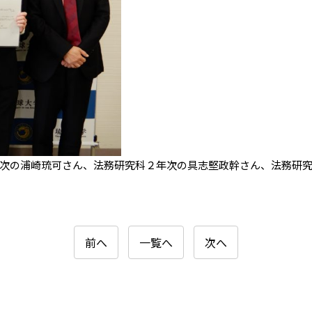
次の浦崎琉可さん、法務研究科２年次の具志堅政幹さん、法務研
前へ
一覧へ
次へ