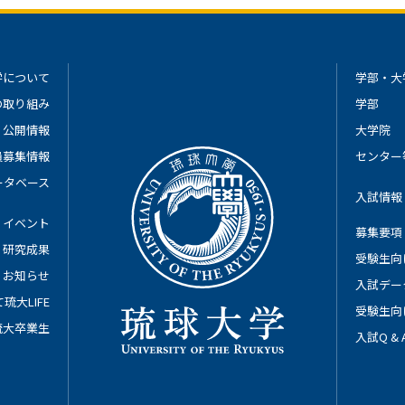
学について
学部・大
の取り組み
学部
公開情報
大学院
員募集情報
センター
ータベース
入試情報
イベント
募集要項
研究成果
受験生向
お知らせ
入試デー
琉大LIFE
受験生向
琉大卒業生
入試Q &