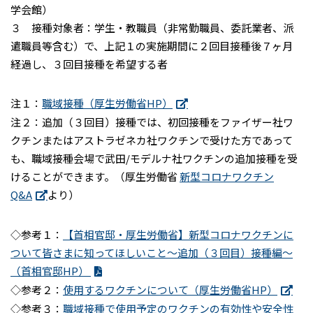
学会館）
３ 接種対象者：学生・教職員（非常勤職員、委託業者、派
遣職員等含む）で、上記１の実施期間に２回目接種後７ヶ月
経過し、３回目接種を希望する者
注１：
職域接種（厚生労働省HP）
注２：追加（３回目）接種では、初回接種をファイザー社ワ
クチンまたはアストラゼネカ社ワクチンで受けた方であって
も、職域接種会場で武田/モデルナ社ワクチンの追加接種を受
けることができます。（厚生労働省
新型コロナワクチン
Q&A
より）
◇参考１：
【首相官邸・厚生労働省】新型コロナワクチンに
ついて皆さまに知ってほしいこと～追加（３回目）接種編～
（首相官邸HP）
◇参考２：
使用するワクチンについて（厚生労働省HP）
◇参考３：
職域接種で使用予定のワクチンの有効性や安全性