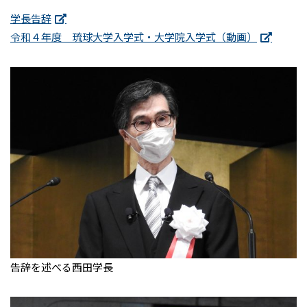
学長告辞
令和４年度 琉球大学入学式・大学院入学式（動画）
告辞を述べる西田学長