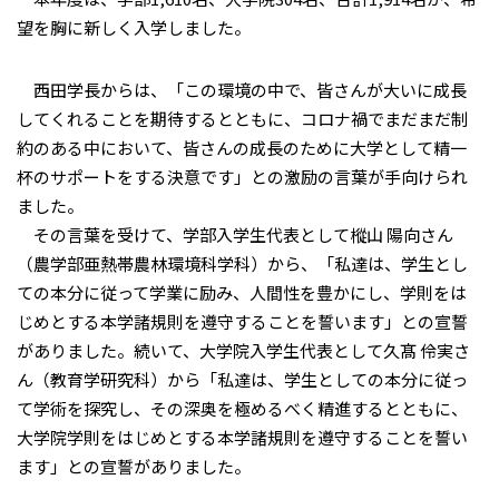
望を胸に新しく入学しました。
西田学長からは、「この環境の中で、皆さんが大いに成長
してくれることを期待するとともに、コロナ禍でまだまだ制
約のある中において、皆さんの成長のために大学として精一
杯のサポートをする決意です」との激励の言葉が手向けられ
ました。
その言葉を受けて、学部入学生代表として樅山 陽向さん
（農学部亜熱帯農林環境科学科）から、「私達は、学生とし
ての本分に従って学業に励み、人間性を豊かにし、学則をは
じめとする本学諸規則を遵守することを誓います」との宣誓
がありました。続いて、大学院入学生代表として久髙 伶実さ
ん（教育学研究科）から「私達は、学生としての本分に従っ
て学術を探究し、その深奥を極めるべく精進するとともに、
大学院学則をはじめとする本学諸規則を遵守することを誓い
ます」との宣誓がありました。