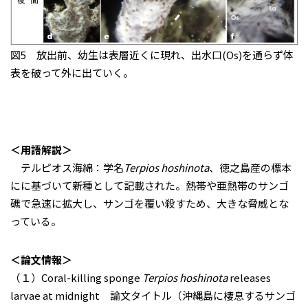
図5 放出前、幼生は表層近くに現れ、出水口(Os)を通らず体
表を破って外に出ていく。
＜用語解説＞
テルピオス海綿：学名
Terpios hoshinota
、徳之島産の標本
にに基づいて新種として記載された。熱帯や亜熱帯のサンゴ
礁で急速に拡大し、サンゴを覆い殺すため、大きな脅威とな
っている。
＜論文情報＞
（１）Coral-killing sponge
Terpios hoshinota
releases
larvae at midnight 論文タイトル（沖縄島に棲息するサンゴ