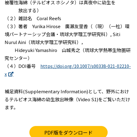
被覆性海綿（テルピオス ホシノタ）は真夜中に幼生を
放出する）
（２）雑誌名 Coral Reefs
（３）著者 Yurika Hirose 廣瀨友里香（（現）（一社）環
境パートナーシップ会議・琉球大学理工学研究科）, Siti
Nurul Aini（琉球大学理工学研究科），
Hideyuki Yamashiro 山城秀之（琉球大学熱帯生物圏研
究センター）
（４）DOI番号
https://doi.org/10.1007/s00338-021-02210-
x
補足資料(Supplementary Information)として、野外におけ
るテルピオス海綿の幼生放出映像（Video S1)をご覧いただけ
ます。
PDF版をダウンロード