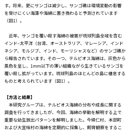
す。将来、更にサンゴは減少し、サンゴ礁は環境変動の影響
を受けにくい海藻や海綿に置き換わると予測されています
（図1）。
近年、サンゴを覆い殺す海綿の被害が琉球列島全域を含む
インド–太平洋（台湾、オーストラリア、マレーシア、インド
ネシア、モルジブ、インド、モーリシャスなど）のサンゴ礁か
ら報告されています。その一つ、テルピオス海綿は、灰色から
黒色を呈し、1mm以下の薄い組織ながら生きているサンゴを
覆い殺し拡がっています。琉球列島のほとんどの島に棲息する
ものと考えられています（図1）。
【方法と結果】
本研究グループは、テルピオス海綿の分布や成長に関する
調査を行ってきましたが、今回、海綿の挙動を解明する上で
重要な幼生放出パターンを解明しました。今帰仁村、本部町
および大宜味村の海綿を定期的に採集し、飼育観察をするこ