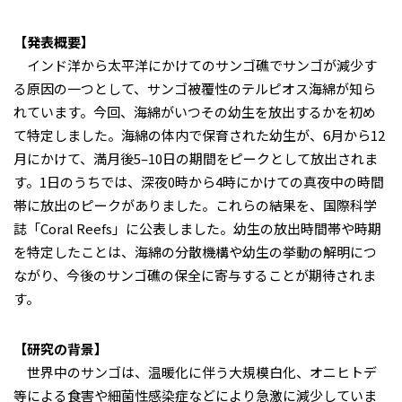
【発表概要】
インド洋から太平洋にかけてのサンゴ礁でサンゴが減少す
る原因の一つとして、サンゴ被覆性のテルピオス海綿が知ら
れています。今回、海綿がいつその幼生を放出するかを初め
て特定しました。海綿の体内で保育された幼生が、6月から12
月にかけて、満月後5–10日の期間をピークとして放出されま
す。1日のうちでは、深夜0時から4時にかけての真夜中の時間
帯に放出のピークがありました。これらの結果を、国際科学
誌「Coral Reefs」に公表しました。幼生の放出時間帯や時期
を特定したことは、海綿の分散機構や幼生の挙動の解明につ
ながり、今後のサンゴ礁の保全に寄与することが期待されま
す。
【研究の背景】
世界中のサンゴは、温暖化に伴う大規模白化、オニヒトデ
等による食害や細菌性感染症などにより急激に減少していま