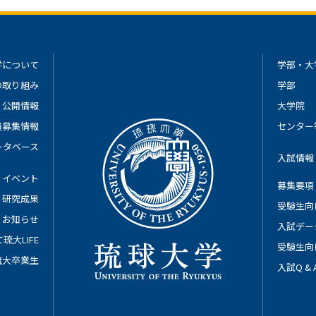
学について
学部・大
の取り組み
学部
公開情報
大学院
員募集情報
センター
ータベース
入試情報
イベント
募集要項
研究成果
受験生向
お知らせ
入試デー
琉大LIFE
受験生向
琉大卒業生
入試Q &